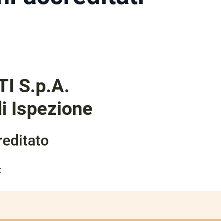
I S.p.A.
i Ispezione
editato
t