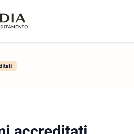
itati
i accreditati