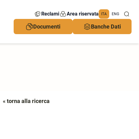
Reclami
Area riservata
ITA
ENG
Documenti
Banche Dati
« torna alla ricerca