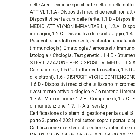
nelle Aree Tecniche specificate nella tabella sot
ATTIVI, 1.1.A - Dispositivi medici generali non attiv
Dispositivi per la cura delle ferite, 1.1.D - Disposi
MEDICI ATTIVI (NON IMPIANTABILI), 1.2.A - Dispositi
immagini, 1.2.C - Dispositivi di monitoraggio, 1.
Reagenti e prodotti reagenti, calibratori e materi
(Immunologia), Ematologia / emostasi / Immunoem
Istologia / Citologia, Test genetici, 1.4.B - Strume
STERILIZZAZONE PER DISPOSITIVI MEDICI, 1.5.A - S
Calore umido, 1.5.C - Trattamento asettico, 1.5.D 
di elettroni), 1.6 - DISPOSITIVI CHE CONTEN
1.6.D - Dispositivi medici che utilizzano micromec
rivestimento attivo biologico e / o materiali inter
1.7.A - Materie prime, 1.7.B - Componenti, 1.7.C - So
di manutenzione, 1.7.H - Altri servizi)
Certificazione di sistemi di gestione per la qualit
parte 3, parte 4:2021 nei settori sopra riportati e a
Certificazione di sistemi di gestione ambientale 
IAF: 01, 02, 03, 04, 05, 06, 07a, 07b, 08, 09, 10, 12,