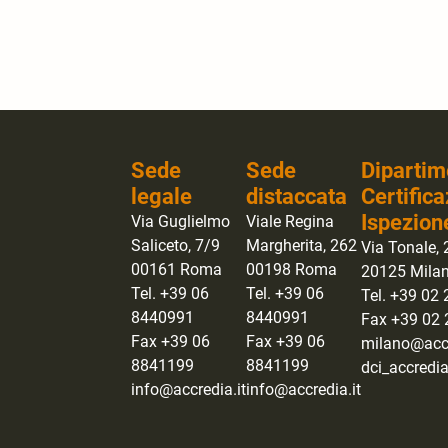
Sede
Sede
Dipartim
legale
distaccata
Certifica
Ispezion
Via Guglielmo
Viale Regina
Saliceto, 7/9
Margherita, 262
Via Tonale, 
00161 Roma
00198 Roma
20125 Mila
Tel. +39 06
Tel. +39 06
Tel. +39 02
8440991
8440991
Fax +39 02
Fax +39 06
Fax +39 06
milano@accr
8841199
8841199
dci_accredia
info@accredia.it
info@accredia.it