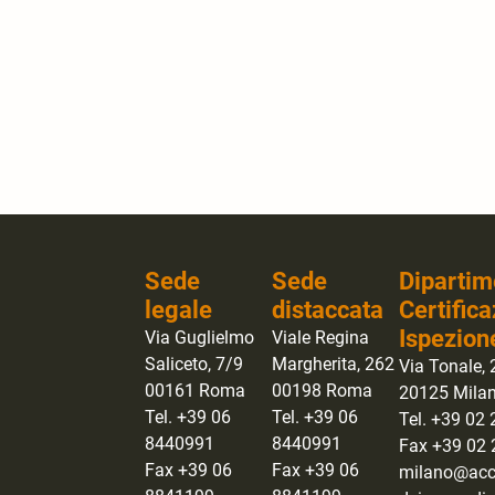
Sede
Sede
Dipartim
legale
distaccata
Certifica
Ispezion
Via Guglielmo
Viale Regina
Saliceto, 7/9
Margherita, 262
Via Tonale, 
00161 Roma
00198 Roma
20125 Mila
Tel. +39 06
Tel. +39 06
Tel. +39 02
8440991
8440991
Fax +39 02
Fax +39 06
Fax +39 06
milano@accr