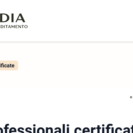
ificate
«
fessionali certifica