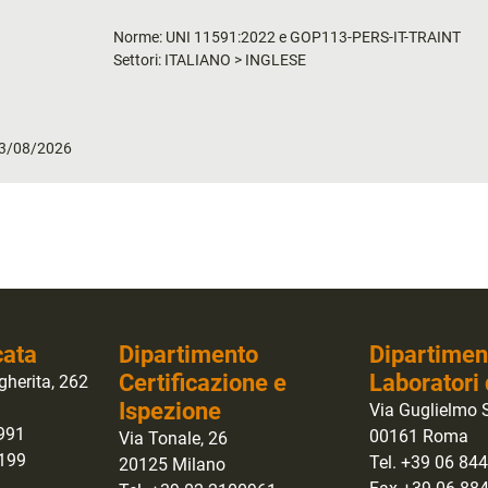
Norme: UNI 11591:2022 e GOP113-PERS-IT-TRAINT
Settori: ITALIANO > INGLESE
 03/08/2026
cata
Dipartimento
Dipartimen
Certificazione e
Laboratori 
gherita, 262
Ispezione
Via Guglielmo S
0991
00161 Roma
Via Tonale, 26
1199
Tel. +39 06 84
20125 Milano