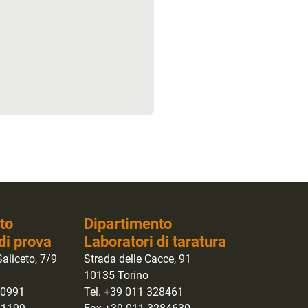
to
Dipartimento
di prova
Laboratori di taratura
aliceto, 7/9
Strada delle Cacce, 91
10135 Torino
40991
Tel. +39 011 328461