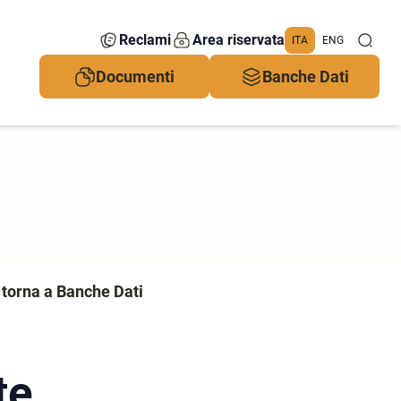
Reclami
Area riservata
ITA
ENG
Documenti
Banche Dati
 torna a Banche Dati
te