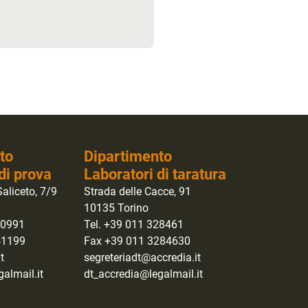
to
Dipartimento
di prova
Laboratori di taratura
aliceto, 7/9
Strada delle Cacce, 91
10135 Torino
40991
Tel. +39 011 328461
41199
Fax +39 011 3284630
t
segreteriadt@accredia.it
almail.it
dt_accredia@legalmail.it