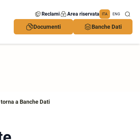
Reclami
Area riservata
ITA
ENG
Documenti
Banche Dati
 torna a Banche Dati
te