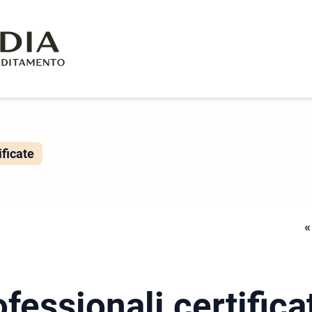
ificate
«
fessionali certifica