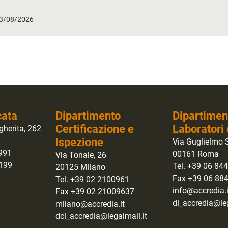
 03/08/2026
cata
Dipartimento
Dipartimen
Certificazione e
Laboratori 
gherita, 262
Ispezione
Via Guglielmo S
0991
00161 Roma
Via Tonale, 26
1199
Tel. +39 06 84
20125 Milano
Fax +39 06 88
Tel. +39 02 2100961
info@accredia.i
Fax +39 02 21009637
dl_accredia@leg
milano@accredia.it
dci_accredia@legalmail.it