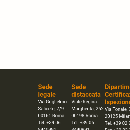
Sede
Sede
Dipartim
legale
distaccata
Certifica
Ispezion
Via Guglielmo
Viale Regina
Saliceto, 7/9
Margherita, 262
Via Tonale, 
00161 Roma
00198 Roma
20125 Mila
Tel. +39 06
Tel. +39 06
Tel. +39 02
8440991
8440991