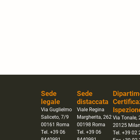
Sede
Sede
Dipartim
legale
distaccata
Certifica
Ispezion
Via Guglielmo
Viale Regina
Saliceto, 7/9
Margherita, 262
Via Tonale, 
00161 Roma
00198 Roma
20125 Mila
Tel. +39 06
Tel. +39 06
Tel. +39 02
8440991
8440991