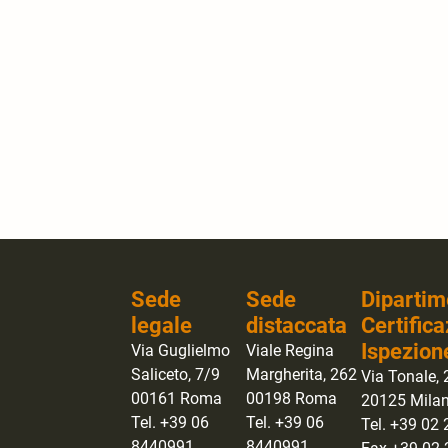
Sede
Sede
Dipartim
legale
distaccata
Certifica
Ispezion
Via Guglielmo
Viale Regina
Saliceto, 7/9
Margherita, 262
Via Tonale, 
00161 Roma
00198 Roma
20125 Mila
Tel. +39 06
Tel. +39 06
Tel. +39 02
8440991
8440991