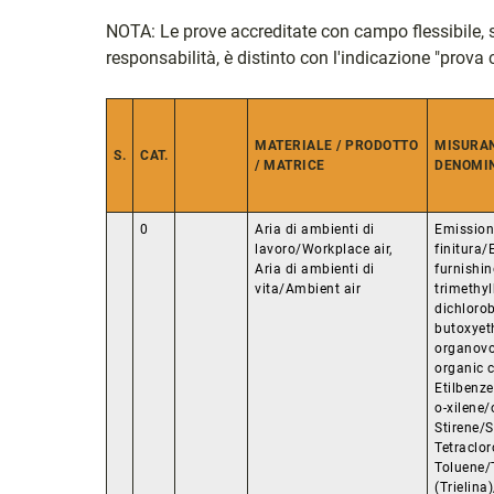
NOTA: Le prove accreditate con campo flessibile, son
responsabilità, è distinto con l'indicazione "prova c
MATERIALE / PRODOTTO
MISURAN
S.
CAT.
/ MATRICE
DENOMIN
0
Aria di ambienti di
Emissioni
lavoro/Workplace air,
finitura
Aria di ambienti di
furnishin
vita/Ambient air
trimethyl
dichloro
butoxyet
organovol
organic 
Etilbenz
o-xilene/
Stirene/S
Tetraclor
Toluene/T
(Trielina