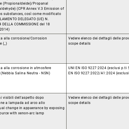
e (Propionaldeide)/Propanal
aldehyde) (CPR Annex V.3 Emission of
s substances, così come modificato
OLAMENTO DELEGATO (UE) N.
4 DELLA COMMISSIONE del 18
 2014)
za alla corrosione/Corrosion
Vedere elenco dei dettagli delle prove
e (_)
scope details
a alla corrosione in atmosfere
UNI EN ISO 9227:2024 (esclusi p.ti 5
li (Nebbia Salina Neutra - NSN)
EN ISO 9227:2022/A1:2024 (esclusi p
i visibili dell'aspetto dopo
Vedere elenco dei dettagli delle prove
one a lampada ad arco allo
scope details
ual change in appaerance by exposing
source with xenon-arc lamp