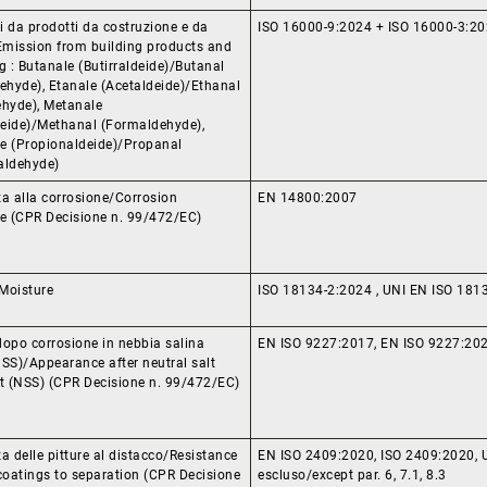
 da prodotti da costruzione e da
ISO 16000-9:2024 + ISO 16000-3:2
/Emission from building products and
g : Butanale (Butirraldeide)/Butanal
ehyde), Etanale (Acetaldeide)/Ethanal
ehyde), Metanale
eide)/Methanal (Formaldehyde),
e (Propionaldeide)/Propanal
aldehyde)
za alla corrosione/Corrosion
EN 14800:2007
ce (CPR Decisione n. 99/472/EC)
Moisture
ISO 18134-2:2024 , UNI EN ISO 181
dopo corrosione in nebbia salina
EN ISO 9227:2017, EN ISO 9227:202
SS)/Appearance after neutral salt
st (NSS) (CPR Decisione n. 99/472/EC)
a delle pitture al distacco/Resistance
EN ISO 2409:2020, ISO 2409:2020, 
coatings to separation (CPR Decisione
escluso/except par. 6, 7.1, 8.3