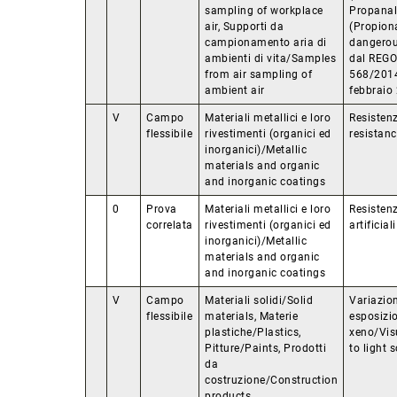
sampling of workplace
Propanal
air, Supporti da
(Propion
campionamento aria di
dangerou
ambienti di vita/Samples
dal REG
from air sampling of
568/201
ambient air
febbraio
V
Campo
Materiali metallici e loro
Resisten
flessibile
rivestimenti (organici ed
resistanc
inorganici)/Metallic
materials and organic
and inorganic coatings
0
Prova
Materiali metallici e loro
Resistenz
correlata
rivestimenti (organici ed
artificia
inorganici)/Metallic
materials and organic
and inorganic coatings
V
Campo
Materiali solidi/Solid
Variazion
flessibile
materials, Materie
esposizi
plastiche/Plastics,
xeno/Vis
Pitture/Paints, Prodotti
to light 
da
costruzione/Construction
products,