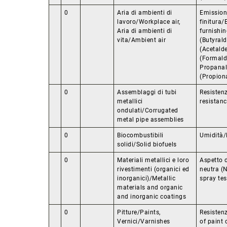
0
Aria di ambienti di
Emissioni
lavoro/Workplace air,
finitura
Aria di ambienti di
furnishin
vita/Ambient air
(Butyrald
(Acetald
(Formald
Propanal
(Propion
0
Assemblaggi di tubi
Resisten
metallici
resistan
ondulati/Corrugated
metal pipe assemblies
0
Biocombustibili
Umidità/
solidi/Solid biofuels
0
Materiali metallici e loro
Aspetto 
rivestimenti (organici ed
neutra (N
inorganici)/Metallic
spray te
materials and organic
and inorganic coatings
0
Pitture/Paints,
Resistenz
Vernici/Varnishes
of paint 