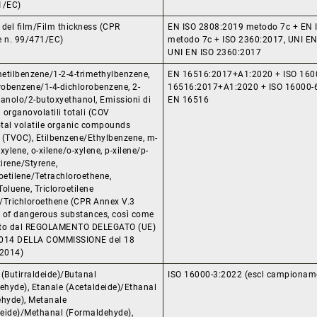
1/EC)
 del film/Film thickness (CPR
EN ISO 2808:2019 metodo 7c + EN 
e n. 99/471/EC)
metodo 7c + ISO 2360:2017, UNI E
UNI EN ISO 2360:2017
metilbenzene/1-2-4-trimethylbenzene,
EN 16516:2017+A1:2020 + ISO 160
robenzene/1-4-dichlorobenzene, 2-
16516:2017+A1:2020 + ISO 16000-6
tanolo/2-butoxyethanol, Emissioni di
EN 16516
organovolatili totali (COV
otal volatile organic compounds
 (TVOC), Etilbenzene/Ethylbenzene, m-
xylene, o-xilene/o-xylene, p-xilene/p-
tirene/Styrene,
oetilene/Tetrachloroethene,
oluene, Tricloroetilene
)/Trichloroethene (CPR Annex V.3
 of dangerous substances, così come
ato dal REGOLAMENTO DELEGATO (UE)
2014 DELLA COMMISSIONE del 18
 2014)
(Butirraldeide)/Butanal
ISO 16000-3:2022 (escl campionam
ehyde), Etanale (Acetaldeide)/Ethanal
ehyde), Metanale
eide)/Methanal (Formaldehyde),