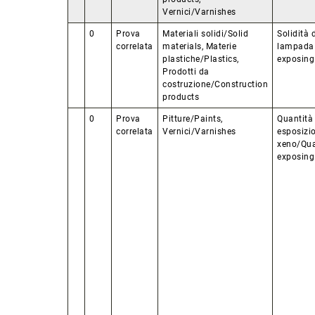
Vernici/Varnishes
0
Prova
Materiali solidi/Solid
Solidità 
correlata
materials, Materie
lampada 
plastiche/Plastics,
exposing 
Prodotti da
costruzione/Construction
products
0
Prova
Pitture/Paints,
Quantità 
correlata
Vernici/Varnishes
esposizi
xeno/Qua
exposing 