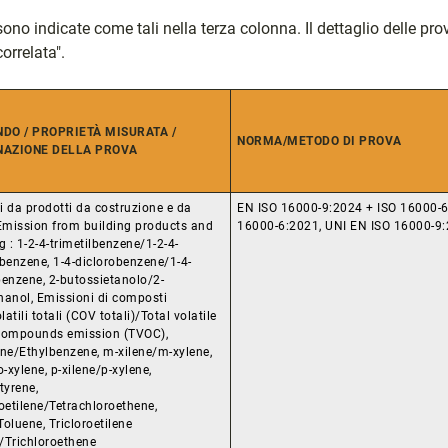
o indicate come tali nella terza colonna. Il dettaglio delle prove 
orrelata".
DO / PROPRIETÀ MISURATA /
NORMA/METODO DI PROVA
AZIONE DELLA PROVA
 da prodotti da costruzione e da
EN ISO 16000-9:2024 + ISO 16000-6
/Emission from building products and
16000-6:2021, UNI EN ISO 16000-9:
g : 1-2-4-trimetilbenzene/1-2-4-
benzene, 1-4-diclorobenzene/1-4-
benzene, 2-butossietanolo/2-
hanol, Emissioni di composti
atili totali (COV totali)/Total volatile
compounds emission (TVOC),
ene/Ethylbenzene, m-xilene/m-xylene,
o-xylene, p-xilene/p-xylene,
tyrene,
oetilene/Tetrachloroethene,
oluene, Tricloroetilene
)/Trichloroethene