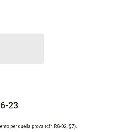
06-23
nto per quella prova (cfr. RG-02, §7).