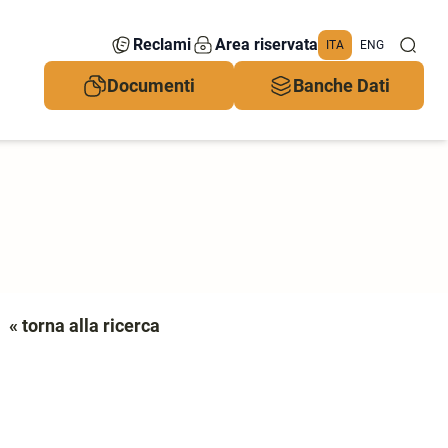
Reclami
Area riservata
ITA
ENG
Documenti
Banche Dati
« torna alla ricerca