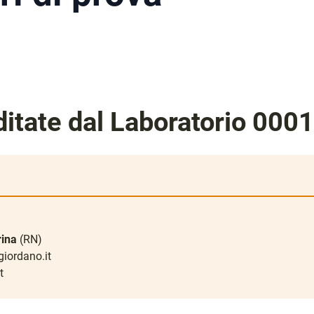
itate dal Laboratorio 000
rina
(RN)
giordano.it
t