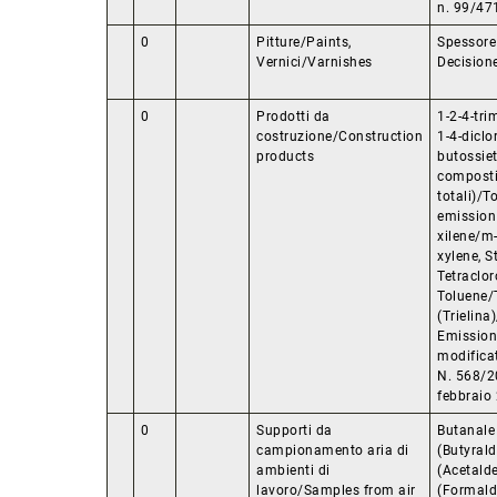
n. 99/47
0
Pitture/Paints,
Spessore
Vernici/Varnishes
Decision
0
Prodotti da
1-2-4-tri
costruzione/Construction
1-4-diclo
products
butossie
composti 
totali)/T
emission
xilene/m-
xylene, S
Tetraclor
Toluene/T
(Trielina
Emission
modific
N. 568/
febbraio
0
Supporti da
Butanale 
campionamento aria di
(Butyrald
ambienti di
(Acetald
lavoro/Samples from air
(Formald