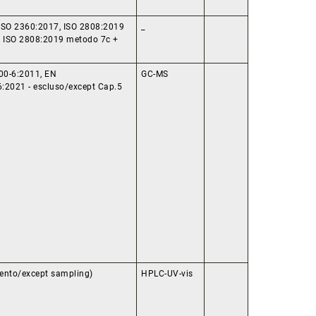
ISO 2360:2017, ISO 2808:2019
_
N ISO 2808:2019 metodo 7c +
00-6:2011, EN
GC-MS
:2021 - escluso/except Cap.5
ento/except sampling)
HPLC-UV-vis