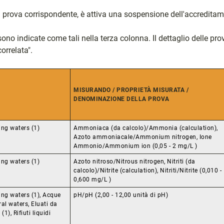
a prova corrispondente, è attiva una sospensione dell'accreditame
o indicate come tali nella terza colonna. Il dettaglio delle prove 
orrelata".
MISURANDO / PROPRIETÀ MISURATA /
DENOMINAZIONE DELLA PROVA
ng waters (1)
Ammoniaca (da calcolo)/Ammonia (calculation),
Azoto ammoniacale/Ammonium nitrogen, Ione
Ammonio/Ammonium ion (0,05 - 2 mg/L )
ng waters (1)
Azoto nitroso/Nitrous nitrogen, Nitriti (da
calcolo)/Nitrite (calculation), Nitriti/Nitrite (0,010 -
0,600 mg/L )
ng waters (1), Acque
pH/pH (2,00 - 12,00 unità di pH)
al waters, Eluati da
1), Rifiuti liquidi