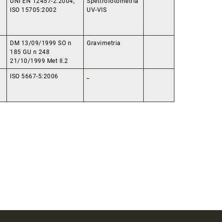
UNI EN 12457-2:2004,
Spettrofotometria
ISO 15705:2002
UV-VIS
DM 13/09/1999 SO n
Gravimetria
185 GU n 248
21/10/1999 Met II.2
ISO 5667-5:2006
_