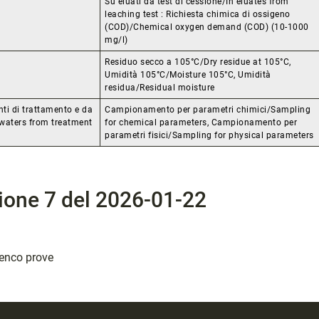
Su eluati da test di cessione/In eluates from
leaching test : Richiesta chimica di ossigeno
(COD)/Chemical oxygen demand (COD) (10-1000
mg/l)
Residuo secco a 105°C/Dry residue at 105°C,
Umidità 105°C/Moisture 105°C, Umidità
residua/Residual moisture
i di trattamento e da
Campionamento per parametri chimici/Sampling
 waters from treatment
for chemical parameters, Campionamento per
parametri fisici/Sampling for physical parameters
sione 7 del 2026-01-22
elenco prove