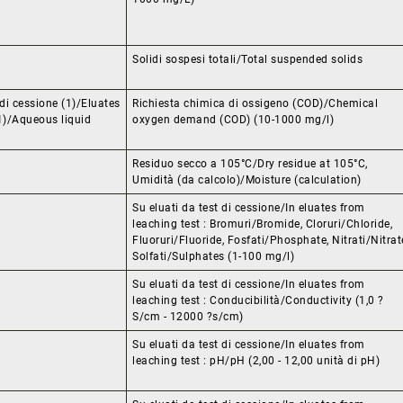
Solidi sospesi totali/Total suspended solids
di cessione (1)/Eluates
Richiesta chimica di ossigeno (COD)/Chemical
(1)/Aqueous liquid
oxygen demand (COD) (10-1000 mg/l)
Residuo secco a 105°C/Dry residue at 105°C,
Umidità (da calcolo)/Moisture (calculation)
Su eluati da test di cessione/In eluates from
leaching test : Bromuri/Bromide, Cloruri/Chloride,
Fluoruri/Fluoride, Fosfati/Phosphate, Nitrati/Nitrat
Solfati/Sulphates (1-100 mg/l)
Su eluati da test di cessione/In eluates from
leaching test : Conducibilità/Conductivity (1,0 ?
S/cm - 12000 ?s/cm)
Su eluati da test di cessione/In eluates from
leaching test : pH/pH (2,00 - 12,00 unità di pH)