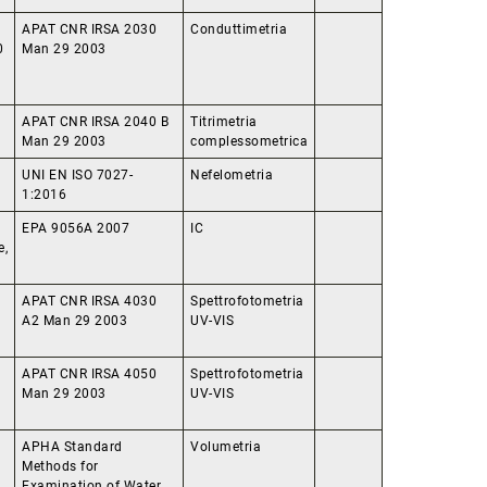
APAT CNR IRSA 2030
Conduttimetria
0
Man 29 2003
APAT CNR IRSA 2040 B
Titrimetria
Man 29 2003
complessometrica
UNI EN ISO 7027-
Nefelometria
1:2016
EPA 9056A 2007
IC
e,
APAT CNR IRSA 4030
Spettrofotometria
A2 Man 29 2003
UV-VIS
APAT CNR IRSA 4050
Spettrofotometria
Man 29 2003
UV-VIS
APHA Standard
Volumetria
Methods for
Examination of Water