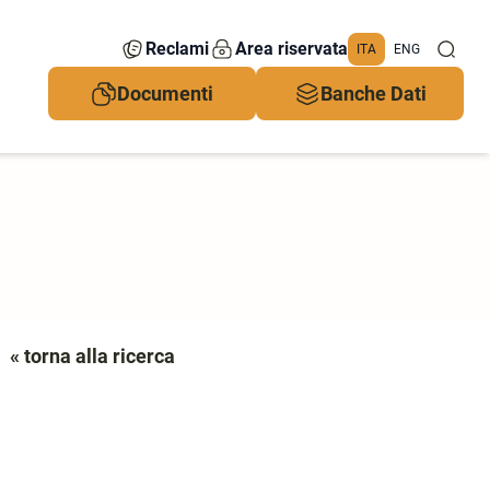
Reclami
Area riservata
ITA
ENG
Documenti
Banche Dati
« torna alla ricerca