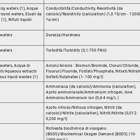
ng waters (1), Acque
Conducibilità/Conductivity, Resistività (da
round waters, Eluati da
calcolo)/Resistivity (calculation) (1,0 ?S/cm - 1200
1), Rifiuti liquidi
?s/cm)
 waters
Durezza/Hardness
 waters
Torbidità/Turbidity (0,1-750 FNU)
waters, Acque di
Anioni/Anions : Bromuri/Bromide, Cloruri/Chloride,
ati/Aqueous extracts
Fluoruri/Fluoride, Fosfati/Phosphate, Nitrati/Nitrat
eous liquid wastes (1)
Solfati/Sulphates (1- 100 mg/l)
Ammoniaca (da calcolo)/Ammonia (calculation),
Azoto ammoniacale/Ammonium nitrogen, Ione
Ammonio/Ammonium ion (0,4-4 mg/L )
Azoto nitroso/Nitrous nitrogen, Nitriti (da
calcolo)/Nitrite (calculation), Nitriti/Nitrite (0,012-
0,200 mg/l)
Richiesta biochimica di ossigeno
(BOD5)/Biochemical Oxygen Demand (BOD5) (10-
1000 mg/L)