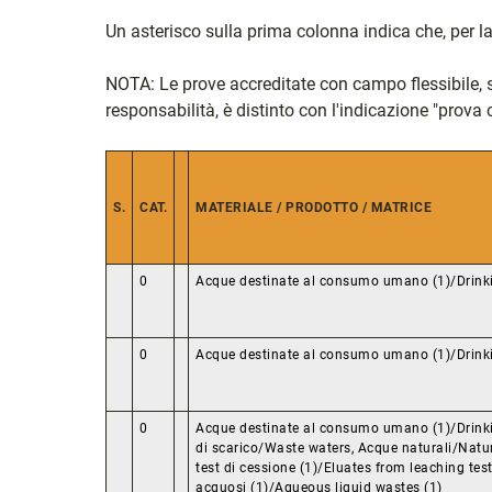
Un asterisco sulla prima colonna indica che, per l
NOTA: Le prove accreditate con campo flessibile, son
responsabilità, è distinto con l'indicazione "prova c
S.
CAT.
MATERIALE / PRODOTTO / MATRICE
0
Acque destinate al consumo umano (1)/Drinki
0
Acque destinate al consumo umano (1)/Drinki
0
Acque destinate al consumo umano (1)/Drinki
di scarico/Waste waters, Acque naturali/Natur
test di cessione (1)/Eluates from leaching test (
acquosi (1)/Aqueous liquid wastes (1)