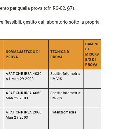
nto per quella prova (cfr. RG-02, §7).
flessibili, gestito dal laboratorio sotto la propria
CAMPO
DI
NORMA/METODO DI
TECNICA DI
MISURA
PROVA
PROVA
E/O DI
PROVA
APAT CNR IRSA 4030
Spettrofotometria
A1 Man 29 2003
UV-VIS
APAT CNR IRSA 4050
Spettrofotometria
Man 29 2003
UV-VIS
APAT CNR IRSA 2060
Potenziometria
Man 29 2003