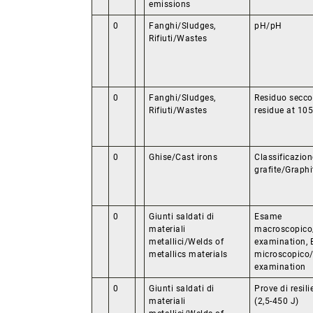
emissions
0
Fanghi/Sludges,
pH/pH
Rifiuti/Wastes
0
Fanghi/Sludges,
Residuo secco
Rifiuti/Wastes
residue at 10
0
Ghise/Cast irons
Classificazion
grafite/Graphi
0
Giunti saldati di
Esame
materiali
macroscopico
metallici/Welds of
examination,
metallics materials
microscopico/
examination
0
Giunti saldati di
Prove di resil
materiali
(2,5-450 J)