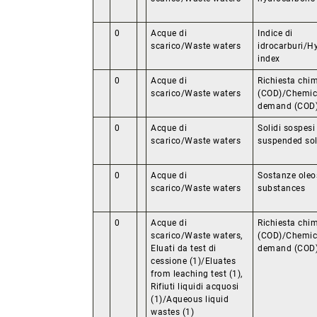
0
Acque di
Indice di
scarico/Waste waters
idrocarburi/H
index
0
Acque di
Richiesta chi
scarico/Waste waters
(COD)/Chemic
demand (COD
0
Acque di
Solidi sospesi 
scarico/Waste waters
suspended sol
0
Acque di
Sostanze oleos
scarico/Waste waters
substances
0
Acque di
Richiesta chi
scarico/Waste waters,
(COD)/Chemic
Eluati da test di
demand (COD
cessione (1)/Eluates
from leaching test (1),
Rifiuti liquidi acquosi
(1)/Aqueous liquid
wastes (1)