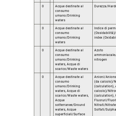
0
Acque destinate al
Durezza/Hard
consumo
umano/Drinking
waters
0
Acque destinate al
Indice di per
consumo
(Ossidabilità
umano/Drinking
index (Oxidabi
waters
0
Acque destinate al
Azoto
consumo
ammoniacal
umano/Drinking
nitrogen
waters, Acque di
scarico/Waste waters
0
Acque destinate al
Anioni/Anions 
consumo
(da calcolo)/N
umano/Drinking
(calculation),
waters, Acque di
calcolo)/Nitro
scarico/Waste waters,
(calculation), 
Acque
Fluoruri/Fluor
sotterranee/Ground
Nitrati/Nitrate,
waters, Acque
Solfati/Sulph
superficiali/Surface