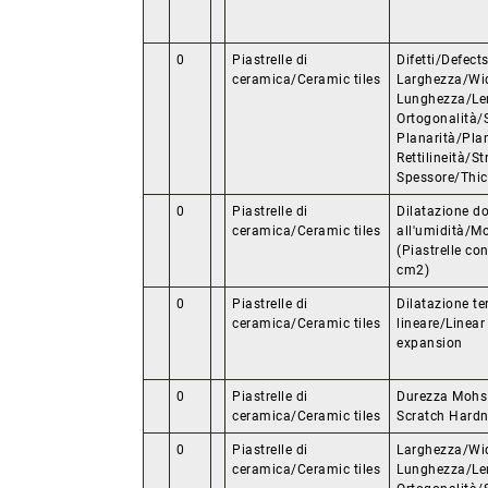
0
Piastrelle di
Difetti/Defects
ceramica/Ceramic tiles
Larghezza/Wid
Lunghezza/Le
Ortogonalità/
Planarità/Plan
Rettilineità/St
Spessore/Thi
0
Piastrelle di
Dilatazione d
ceramica/Ceramic tiles
all'umidità/M
(Piastrelle co
cm2)
0
Piastrelle di
Dilatazione t
ceramica/Ceramic tiles
lineare/Linear
expansion
0
Piastrelle di
Durezza Mohs
ceramica/Ceramic tiles
Scratch Hard
0
Piastrelle di
Larghezza/Wid
ceramica/Ceramic tiles
Lunghezza/Le