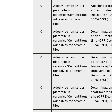
0
Adesivi cementizi per
Adesione a tr
piastrelle in
adhesion stre
ceramica/Cementitious
Decisione n. 
adhesives for ceramic
01/596/CE)
tiles
0
Adesivi cementizi per
Determinazion
piastrelle in
aperto /Deter
ceramica/Cementitious
time (CPR Dec
adhesives for ceramic
99/470/EC, 0
tiles
0
Adesivi cementizi per
Determinazion
piastrelle in
deformazione
ceramica/Cementitious
trasversale/D
adhesives for ceramic
transverse de
tiles
Decisione n. 
01/596/CE)
0
Adesivi cementizi per
Determinazion
piastrelle in
scorrimento/D
ceramica/Cementitious
slip (CPR Deci
adhesives for ceramic
99/470/EC, 0
tiles