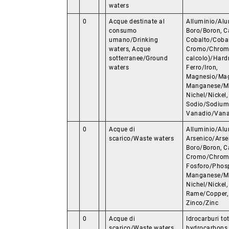
waters
0
Acque destinate al
Alluminio/Alu
consumo
Boro/Boron, C
umano/Drinking
Cobalto/Cobal
waters, Acque
Cromo/Chromi
sotterranee/Ground
calcolo)/Hardn
waters
Ferro/Iron,
Magnesio/Ma
Manganese/M
Nichel/Nickel
Sodio/Sodium
Vanadio/Vana
0
Acque di
Alluminio/Alu
scarico/Waste waters
Arsenico/Arse
Boro/Boron, 
Cromo/Chromi
Fosforo/Phos
Manganese/M
Nichel/Nickel
Rame/Copper, 
Zinco/Zinc
0
Acque di
Idrocarburi tot
scarico/Waste waters
hydrocarbons