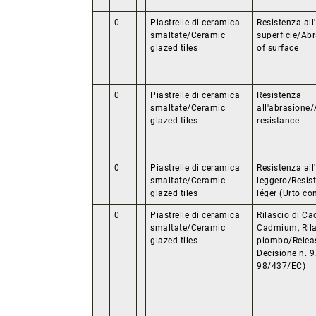
0
Piastrelle di ceramica
Resistenza all
smaltate/Ceramic
superficie/Abr
glazed tiles
of surface
0
Piastrelle di ceramica
Resistenza
smaltate/Ceramic
all'abrasione
glazed tiles
resistance
0
Piastrelle di ceramica
Resistenza all
smaltate/Ceramic
leggero/Resis
glazed tiles
léger (Urto co
0
Piastrelle di ceramica
Rilascio di C
smaltate/Ceramic
Cadmium, Rila
glazed tiles
piombo/Relea
Decisione n. 
98/437/EC)