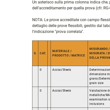
Un asterisco sulla prima colonna indica che, 
dell'accreditamento per quella prova (cfr. RG-
NOTA: Le prove accreditate con campo flessibi
dettaglio delle prove flessibili, gestito dal la
l'indicazione "prova correlata".
MISURANDO /
MATERIALE /
S.
CAT.
MISURATA / 
PRODOTTO / MATRICE
DELLA PROV
0
Acciai/Steels
Determinazion
dimensione me
grano/Determi
grain size
0
Acciai/Steels
Valutazione de
metalliche/Mi
examination o
inclusions