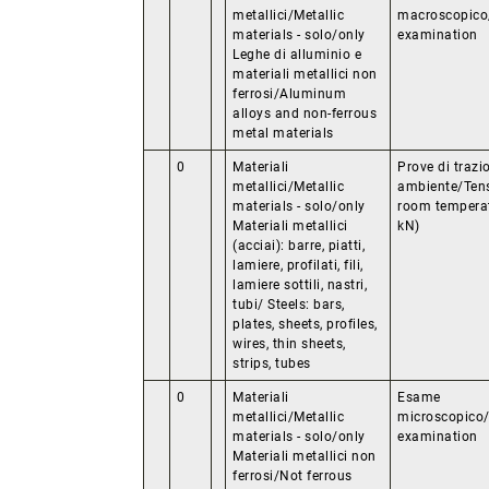
metallici/Metallic
macroscopico
materials - solo/only
examination
Leghe di alluminio e
materiali metallici non
ferrosi/Aluminum
alloys and non-ferrous
metal materials
0
Materiali
Prove di traz
metallici/Metallic
ambiente/Tensi
materials - solo/only
room temperat
Materiali metallici
kN)
(acciai): barre, piatti,
lamiere, profilati, fili,
lamiere sottili, nastri,
tubi/ Steels: bars,
plates, sheets, profiles,
wires, thin sheets,
strips, tubes
0
Materiali
Esame
metallici/Metallic
microscopico/
materials - solo/only
examination
Materiali metallici non
ferrosi/Not ferrous