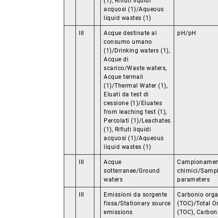
(1), Rifiuti liquidi
acquosi (1)/Aqueous
liquid wastes (1)
III
Acque destinate al
pH/pH
consumo umano
(1)/Drinking waters (1),
Acque di
scarico/Waste waters,
Acque termali
(1)/Thermal Water (1),
Eluati da test di
cessione (1)/Eluates
from leaching test (1),
Percolati (1)/Leachates
(1), Rifiuti liquidi
acquosi (1)/Aqueous
liquid wastes (1)
III
Acque
Campionament
sotterranee/Ground
chimici/Sampl
waters
parameters
III
Emissioni da sorgente
Carbonio orga
fissa/Stationary source
(TOC)/Total O
emissions
(TOC), Carbon