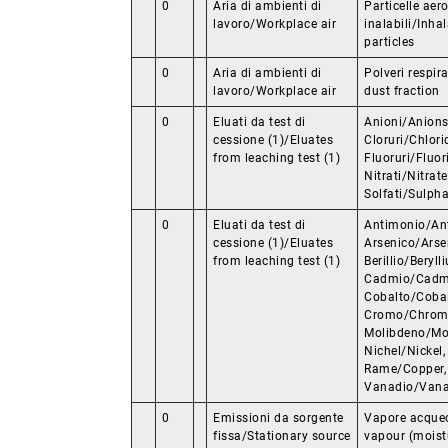
0
Aria di ambienti di
Particelle aer
lavoro/Workplace air
inalabili/Inha
particles
0
Aria di ambienti di
Polveri respir
lavoro/Workplace air
dust fraction
0
Eluati da test di
Anioni/Anions
cessione (1)/Eluates
Cloruri/Chlori
from leaching test (1)
Fluoruri/Fluor
Nitrati/Nitrate
Solfati/Sulph
0
Eluati da test di
Antimonio/An
cessione (1)/Eluates
Arsenico/Arse
from leaching test (1)
Berillio/Beryll
Cadmio/Cadm
Cobalto/Cobal
Cromo/Chrom
Molibdeno/Mo
Nichel/Nickel
Rame/Copper, 
Vanadio/Vana
0
Emissioni da sorgente
Vapore acque
fissa/Stationary source
vapour (moist