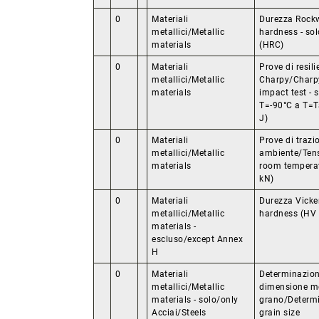
0
Materiali
Durezza Rockw
metallici/Metallic
hardness - so
materials
(HRC)
0
Materiali
Prove di resil
metallici/Metallic
Charpy/Charp
materials
impact test - 
T=-90°C a T=T
J)
0
Materiali
Prove di traz
metallici/Metallic
ambiente/Tensi
materials
room temperat
kN)
0
Materiali
Durezza Vicke
metallici/Metallic
hardness (HV 
materials -
escluso/except Annex
H
0
Materiali
Determinazion
metallici/Metallic
dimensione me
materials - solo/only
grano/Determi
Acciai/Steels
grain size