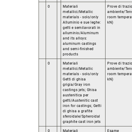
0
Materiali
Prove di traz
metallici/Metallic
ambiente/Tensi
materials - solo/only
room temperat
Alluminio e sue leghe:
kN)
getti e semilavorati in
alluminio/Aluminum
and its alloys:
aluminum castings
and semi-finished
products
0
Materiali
Prove di traz
metallici/Metallic
ambiente/Tensi
materials - solo/only
room temperat
Getti di ghisa
kN)
grigia/Gray iron
castings jets; Ghisa
austenitica per
getti/Austenitic cast
iron for castings; Getti
di ghisa a grafite
sferoidale/Spheroidal
graphite cast iron jets
0
Materiali
Esame