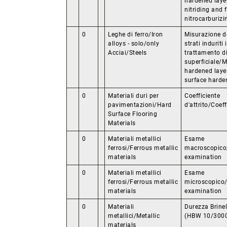
hardened laye
nitriding and f
nitrocarburizi
0
Leghe di ferro/Iron
Misurazione de
alloys - solo/only
strati induriti 
Acciai/Steels
trattamento d
superficiale/
hardened laye
surface harde
0
Materiali duri per
Coefficiente
pavimentazioni/Hard
d'attrito/Coeff
Surface Flooring
Materials
0
Materiali metallici
Esame
ferrosi/Ferrous metallic
macroscopico
materials
examination
0
Materiali metallici
Esame
ferrosi/Ferrous metallic
microscopico/
materials
examination
0
Materiali
Durezza Brinel
metallici/Metallic
(HBW 10/300
materials