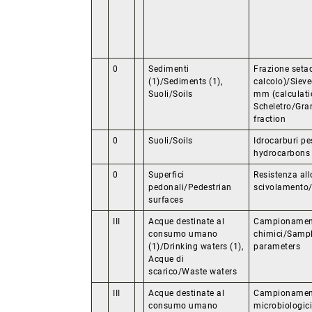
0
Sedimenti
Frazione seta
(1)/Sediments (1),
calcolo)/Sieve
Suoli/Soils
mm (calculati
Scheletro/Gra
fraction
0
Suoli/Soils
Idrocarburi p
hydrocarbons
0
Superfici
Resistenza all
pedonali/Pedestrian
scivolamento/
surfaces
III
Acque destinate al
Campionament
consumo umano
chimici/Sampl
(1)/Drinking waters (1),
parameters
Acque di
scarico/Waste waters
III
Acque destinate al
Campionament
consumo umano
microbiologic