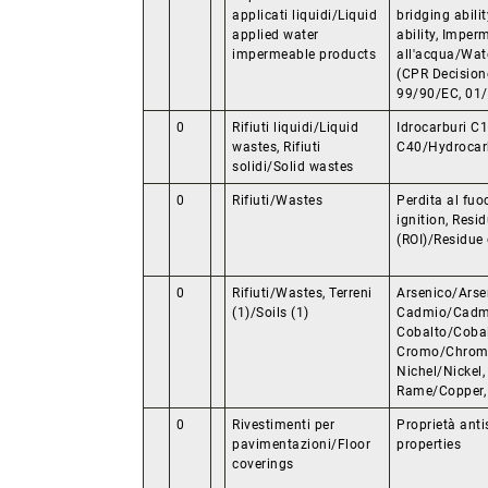
applicati liquidi/Liquid
bridging abili
applied water
ability, Imper
impermeable products
all'acqua/Wat
(CPR Decision
99/90/EC, 01
0
Rifiuti liquidi/Liquid
Idrocarburi C1
wastes, Rifiuti
C40/Hydrocar
solidi/Solid wastes
0
Rifiuti/Wastes
Perdita al fu
ignition, Resi
(ROI)/Residue 
0
Rifiuti/Wastes, Terreni
Arsenico/Arse
(1)/Soils (1)
Cadmio/Cadm
Cobalto/Cobal
Cromo/Chrom
Nichel/Nickel
Rame/Copper, 
0
Rivestimenti per
Proprietà anti
pavimentazioni/Floor
properties
coverings