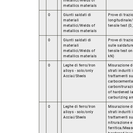
metallici/Welds of
metallics materials
0
Giunti saldati di
Prove di trazi
materiali
longitudinale
metallici/Welds of
tensile test (0
metallics materials
0
Giunti saldati di
Prove di trazi
materiali
sulle saldatur
metallici/Welds of
tensile test o
metallics materials
kN)
0
Leghe di ferro/Iron
Misurazione de
alloys - solo/only
strati induriti 
Acciai/Steels
trattamenti sup
carbocementa
carbonitrura
of hardened l
carburizing an
0
Leghe di ferro/Iron
Misurazione de
alloys - solo/only
strati induriti 
Acciai/Steels
trattamenti sup
nitrurazione e
ferritica/Mea