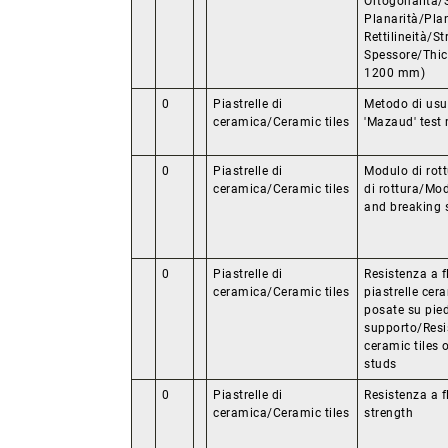
Ortogonalità/
Planarità/Plan
Rettilineità/St
Spessore/Thic
1200 mm)
0
Piastrelle di
Metodo di usu
ceramica/Ceramic tiles
'Mazaud' test
0
Piastrelle di
Modulo di rott
ceramica/Ceramic tiles
di rottura/Mod
and breaking 
0
Piastrelle di
Resistenza a f
ceramica/Ceramic tiles
piastrelle cer
posate su piedi
supporto/Resi
ceramic tiles 
studs
0
Piastrelle di
Resistenza a f
ceramica/Ceramic tiles
strength