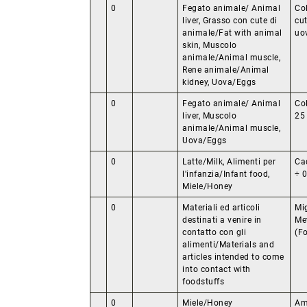
0
Fegato animale/ Animal
Col
liver, Grasso con cute di
cu
animale/Fat with animal
uo
skin, Muscolo
animale/Animal muscle,
Rene animale/Animal
kidney, Uova/Eggs
0
Fegato animale/ Animal
Col
liver, Muscolo
25
animale/Animal muscle,
Uova/Eggs
0
Latte/Milk, Alimenti per
Ca
l'infanzia/Infant food,
÷ 
Miele/Honey
0
Materiali ed articoli
Mig
destinati a venire in
Me
contatto con gli
(F
alimenti/Materials and
articles intended to come
into contact with
foodstuffs
0
Miele/Honey
Am