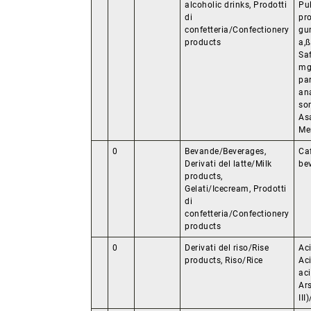
alcoholic drinks, Prodotti
Pul
di
pro
confetteria/Confectionery
gum
products
a,
Saf
mg
par
ana
som
As
Me
0
Bevande/Beverages,
Ca
Derivati del latte/Milk
bev
products,
Gelati/Icecream, Prodotti
di
confetteria/Confectionery
products
0
Derivati del riso/Rise
Aci
products, Riso/Rice
Ac
ac
Ars
III