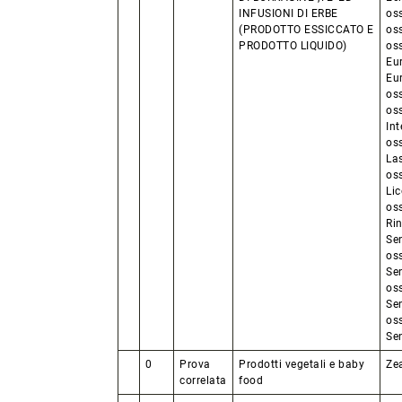
INFUSIONI DI ERBE
oss
(PRODOTTO ESSICCATO E
oss
PRODOTTO LIQUIDO)
oss
Eu
Eu
oss
os
In
os
La
os
Li
oss
Rin
Sen
oss
Sen
os
Se
os
Se
0
Prova
Prodotti vegetali e baby
Ze
correlata
food