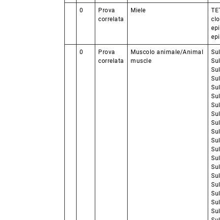
0
Prova
Miele
TET
correlata
clo
epi
epi
0
Prova
Muscolo animale/Animal
Su
correlata
muscle
Su
Su
Sul
Sul
Sul
Su
Su
Sul
Su
Su
Su
Su
Su
Su
Su
Su
Su
Su