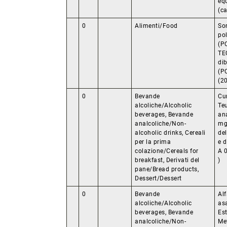
eq
(ca
0
Alimenti/Food
So
po
(P
TE
di
(P
(20
0
Bevande
Cu
alcoliche/Alcoholic
Te
beverages, Bevande
ana
analcoliche/Non-
mg
alcoholic drinks, Cereali
del
per la prima
e d
colazione/Cereals for
A 
breakfast, Derivati del
)
pane/Bread products,
Dessert/Dessert
0
Bevande
Al
alcoliche/Alcoholic
as
beverages, Bevande
Es
analcoliche/Non-
Me