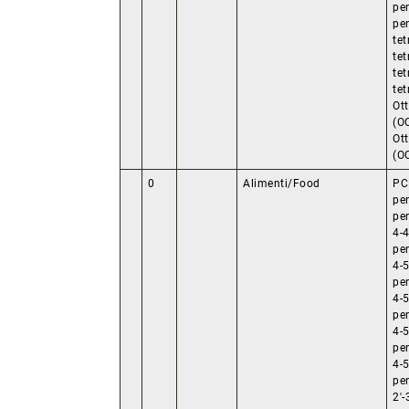
pe
pe
tet
tet
te
te
Ot
(O
Ot
(O
0
Alimenti/Food
PC
pen
pe
4-4
pe
4-5
pe
4-5
pe
4-5
pe
4-5
pe
2'-