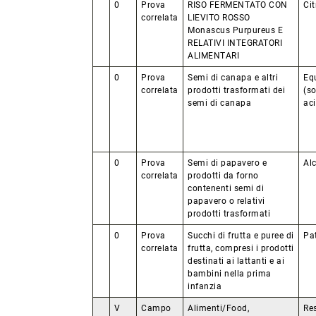
0
Prova
RISO FERMENTATO CON
Cit
correlata
LIEVITO ROSSO
Monascus Purpureus E
RELATIVI INTEGRATORI
ALIMENTARI
0
Prova
Semi di canapa e altri
Equ
correlata
prodotti trasformati dei
(s
semi di canapa
aci
0
Prova
Semi di papavero e
Alc
correlata
prodotti da forno
contenenti semi di
papavero o relativi
prodotti trasformati
0
Prova
Succhi di frutta e puree di
Pa
correlata
frutta, compresi i prodotti
destinati ai lattanti e ai
bambini nella prima
infanzia
V
Campo
Alimenti/Food,
Res