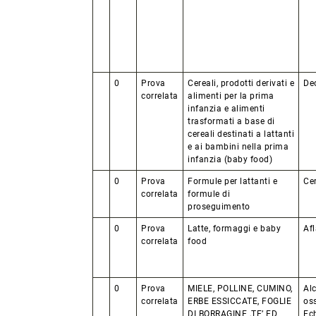
0
Prova
Cereali, prodotti derivati e
De
correlata
alimenti per la prima
infanzia e alimenti
trasformati a base di
cereali destinati a lattanti
e ai bambini nella prima
infanzia (baby food)
0
Prova
Formule per lattanti e
Ce
correlata
formule di
proseguimento
0
Prova
Latte, formaggi e baby
Af
correlata
food
0
Prova
MIELE, POLLINE, CUMINO,
Alc
correlata
ERBE ESSICCATE, FOGLIE
os
DI BORRAGINE ,TE’ ED
Ec