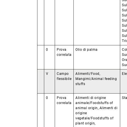
Su
Su
Su
Sul
Sul
Sul
Sul
Sul
Tr
0
Prova
Olio di palma
Col
correlata
Su
Or
Su
V
Campo
Alimenti/Food,
Ele
flessibile
Mangimi/Animal feeding
stuffs
0
Prova
Alimenti di origine
St
correlata
animale/Foodstuffs of
animal origin, Alimenti di
origine
vegetale/Foodstuffs of
plant origin,