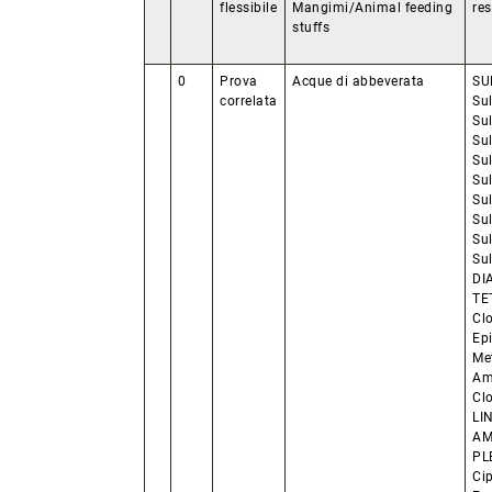
flessibile
Mangimi/Animal feeding
res
stuffs
0
Prova
Acque di abbeverata
SU
correlata
Su
Su
Sul
Sul
Su
Sul
Sul
Sul
Sul
DI
TET
Clo
Epi
Me
Amp
Clo
LI
AM
PL
Cip