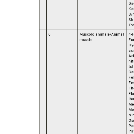
Di
Ka
B/
St
To
0
Muscolo animale/Animal
4-
muscle
For
Hy
ac
Ac
nif
to
Ca
Fe
Fe
Fir
Flu
Ib
Me
Me
Ni
Os
Pa
Pi