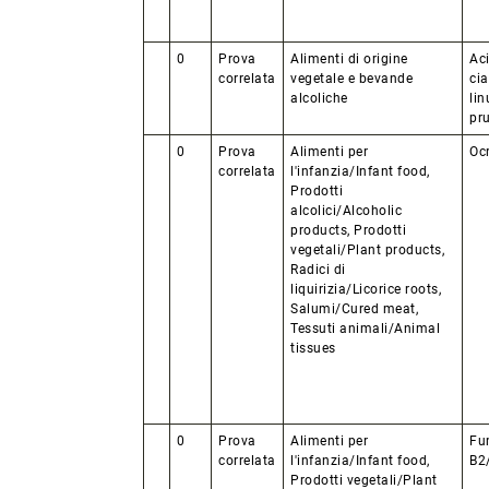
0
Prova
Alimenti di origine
Ac
correlata
vegetale e bevande
cia
alcoliche
lin
pr
0
Prova
Alimenti per
Oc
correlata
l'infanzia/Infant food,
Prodotti
alcolici/Alcoholic
products, Prodotti
vegetali/Plant products,
Radici di
liquirizia/Licorice roots,
Salumi/Cured meat,
Tessuti animali/Animal
tissues
0
Prova
Alimenti per
Fu
correlata
l'infanzia/Infant food,
B2
Prodotti vegetali/Plant