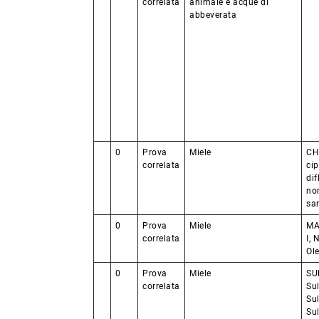
correlata
animale e acque di
abbeverata
0
Prova
Miele
CH
correlata
cip
dif
nor
sa
0
Prova
Miele
MAC
correlata
I, 
Ol
0
Prova
Miele
SUL
correlata
Su
Su
Su