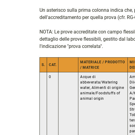
Un asterisco sulla prima colonna indica che, 
dell'accreditamento per quella prova (cfr. RG-
NOTA: Le prove accreditate con campo flessibi
dettaglio delle prove flessibili, gestito dal la
l'indicazione "prova correlata".
MATERIALE / PRODOTTO
MI
S.
CAT.
/ MATRICE
DE
0
Acque di
Am
abbeverata/Watering
Di
water, Alimenti di origine
Ge
animale/Foodstuffs of
A/
animal origin
Pa
Sp
St
To
ter
so
pa