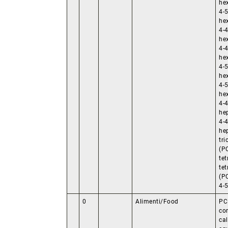
he
4-5
he
4-4
he
4-4
he
4-5
he
4-5
he
4-4
he
4-4
he
tri
(PC
tet
tet
(PC
4-5
0
Alimenti/Food
PC
co
ca