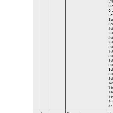
I/N
Ol
Orb
Oss
Sa
Sp
Su
Sul
Sul
Su
Su
Su
Su
Su
Su
Su
Sul
Sul
Tet
Til
Til
Til
Tr
A/