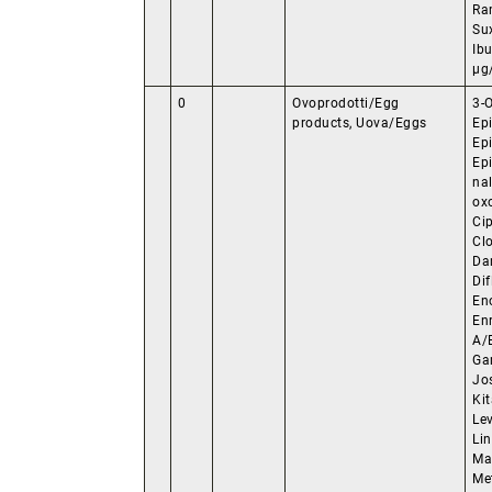
Ra
Su
Ib
µg/
0
Ovoprodotti/Egg
3-O
products, Uova/Eggs
Epi
Epi
Epi
nal
oxo
Cip
Clo
Da
Dif
En
Enr
A/
Ga
Jo
Ki
Le
Li
Ma
Me