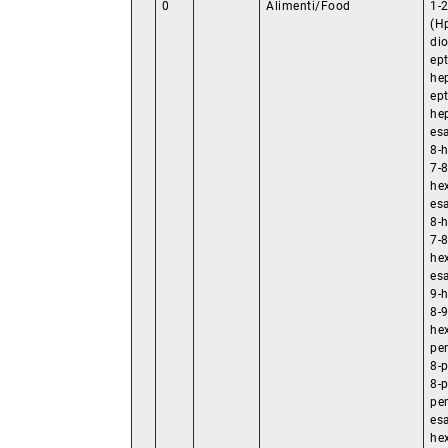
0
Alimenti/Food
1-2
(H
dio
ep
he
ep
he
es
8-
7-
he
es
8-
7-
he
es
9-
8-
he
pe
8-p
8-
pe
es
he