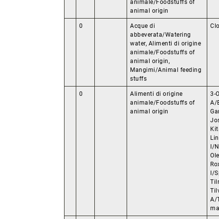
animale/Foodstuffs of
animal origin
0
Acque di
Cl
abbeverata/Watering
water, Alimenti di origine
animale/Foodstuffs of
animal origin,
Mangimi/Animal feeding
stuffs
0
Alimenti di origine
3-O
animale/Foodstuffs of
A/
animal origin
Ga
Jo
Ki
Li
I/N
Ol
Ro
I/S
Til
Til
A/
ma