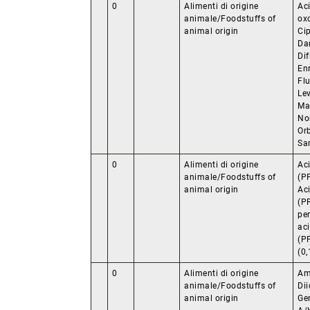
0
Alimenti di origine
Aci
animale/Foodstuffs of
oxo
animal origin
Cip
Da
Di
En
Fl
Le
Ma
No
Orb
Sar
0
Alimenti di origine
Ac
animale/Foodstuffs of
(P
animal origin
Ac
(P
pe
ac
(P
(0,
0
Alimenti di origine
Am
animale/Foodstuffs of
Di
animal origin
Ge