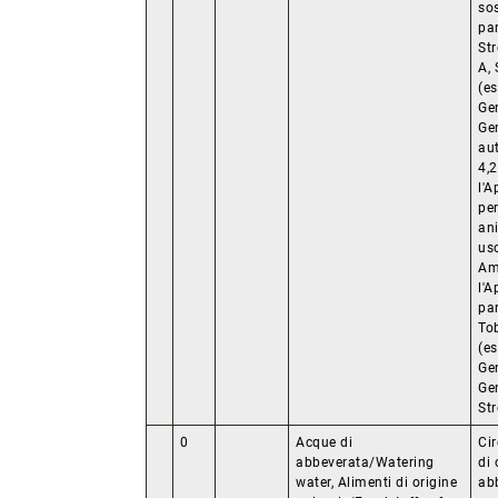
so
par
St
A, 
(e
Ge
Ge
aut
4,2
l'A
pe
ani
uso
Ami
l'
par
To
(e
Ge
Gen
St
0
Acque di
Ci
abbeverata/Watering
di 
water, Alimenti di origine
ab