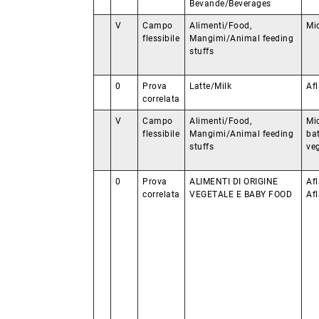
Bevande/Beverages
V
Campo
Alimenti/Food,
Mi
flessibile
Mangimi/Animal feeding
stuffs
0
Prova
Latte/Milk
Af
correlata
V
Campo
Alimenti/Food,
Mi
flessibile
Mangimi/Animal feeding
bat
stuffs
veg
0
Prova
ALIMENTI DI ORIGINE
Afl
correlata
VEGETALE E BABY FOOD
Af