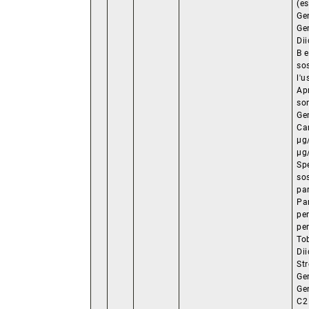
(e
Ge
Ge
Di
B e
sos
l'u
Ap
so
Ge
Ca
µg/
µg/
Spe
so
par
Pa
per
pe
Tob
Dii
Str
Ge
Ge
C2 