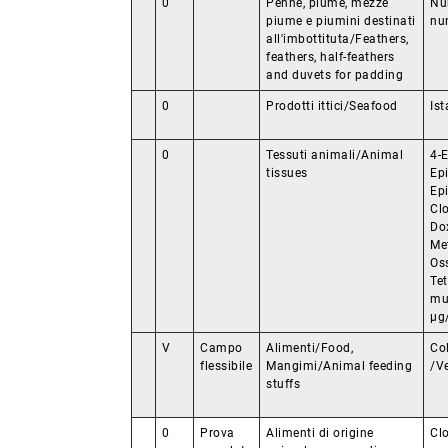
0
Penne, piume, mezze
Nu
piume e piumini destinati
nu
all'imbottituta/Feathers,
feathers, half-feathers
and duvets for padding
0
Prodotti ittici/Seafood
Is
0
Tessuti animali/Animal
4-E
tissues
Epi
Epi
Clo
Dox
Me
Oss
Tet
mu
µg/
V
Campo
Alimenti/Food,
Col
flessibile
Mangimi/Animal feeding
/Ve
stuffs
0
Prova
Alimenti di origine
Cl