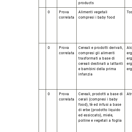
products
0
Prova
Alimenti vegetali
Tos
correlata
compresi i baby food
0
Prova
Cereali e prodotti derivati,
Alc
correlata
compresi gli alimenti
erg
trasformati a base di
erg
cereali destinati a lattanti
erg
e bambini della prima
er
infanzia
0
Prova
Cereali, prodotti a base di
At
correlata
cerali (compresi i baby
food), tè ed infusi a base
di erbe (prodotto liquido
ed essiccato), miele,
polline e vegetali a foglia