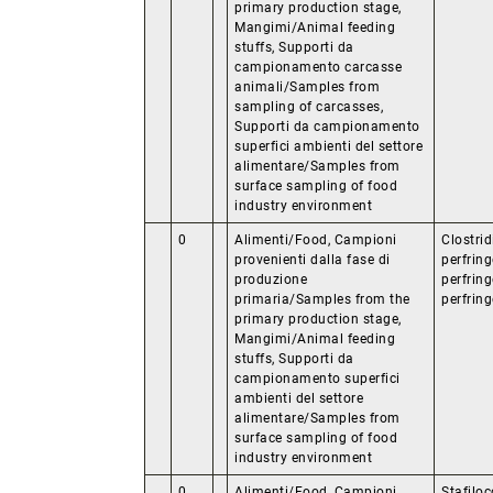
primary production stage,
Mangimi/Animal feeding
stuffs, Supporti da
campionamento carcasse
animali/Samples from
sampling of carcasses,
Supporti da campionamento
superfici ambienti del settore
alimentare/Samples from
surface sampling of food
industry environment
0
Alimenti/Food, Campioni
Clostri
provenienti dalla fase di
perfring
produzione
perfrin
primaria/Samples from the
perfring
primary production stage,
Mangimi/Animal feeding
stuffs, Supporti da
campionamento superfici
ambienti del settore
alimentare/Samples from
surface sampling of food
industry environment
0
Alimenti/Food, Campioni
Stafiloc