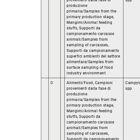
provenienti dalla fase di
spp
produzione
primaria/Samples from the
primary production stage,
Mangimi/Animal feeding
stuffs, Supporti da
campionamento carcasse
animali/Samples from
sampling of carcasses,
Supporti da campionamento
superfici ambienti del settore
alimentare/Samples from
surface sampling of food
industry environment
0
Alimenti/Food, Campioni
Campyl
provenienti dalla fase di
spp
produzione
primaria/Samples from the
primary production stage,
Mangimi/Animal feeding
stuffs, Supporti da
campionamento carcasse
animali/Samples from
sampling of carcasses,
Supporti da campionamento