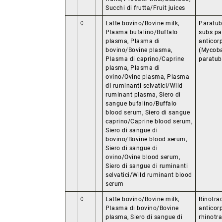
Succhi di frutta/Fruit juices
0
Latte bovino/Bovine milk,
Paratub
Plasma bufalino/Buffalo
subs pa
plasma, Plasma di
anticor
bovino/Bovine plasma,
(Mycoba
Plasma di caprino/Caprine
paratube
plasma, Plasma di
ovino/Ovine plasma, Plasma
di ruminanti selvatici/Wild
ruminant plasma, Siero di
sangue bufalino/Buffalo
blood serum, Siero di sangue
caprino/Caprine blood serum,
Siero di sangue di
bovino/Bovine blood serum,
Siero di sangue di
ovino/Ovine blood serum,
Siero di sangue di ruminanti
selvatici/Wild ruminant blood
serum
0
Latte bovino/Bovine milk,
Rinotrac
Plasma di bovino/Bovine
anticorp
plasma, Siero di sangue di
rhinotra