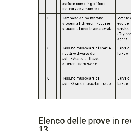
surface sampling of food
industry environment
0
Tampone da membrane
Metrite
urogenitali di equini/Equine
equigeni
urogenital membranes swab
eziolog
(Taylore
agent
0
Tessuto muscolare di specie
Larve di
ricettive diverse dai
larvae
suini/Muscolar tissue
different from swine
0
Tessuto muscolare di
Larve di
suini/Swine muscolar tissue
larvae
Elenco delle prove in r
13