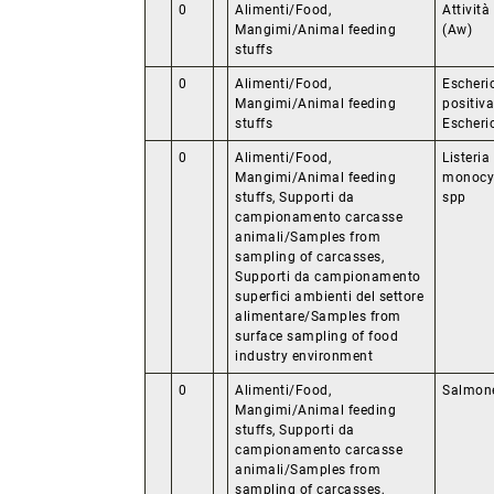
0
Alimenti/Food,
Attività
Mangimi/Animal feeding
(Aw)
stuffs
0
Alimenti/Food,
Escheric
Mangimi/Animal feeding
positiv
stuffs
Escheric
0
Alimenti/Food,
Listeri
Mangimi/Animal feeding
monocyt
stuffs, Supporti da
spp
campionamento carcasse
animali/Samples from
sampling of carcasses,
Supporti da campionamento
superfici ambienti del settore
alimentare/Samples from
surface sampling of food
industry environment
0
Alimenti/Food,
Salmone
Mangimi/Animal feeding
stuffs, Supporti da
campionamento carcasse
animali/Samples from
sampling of carcasses,