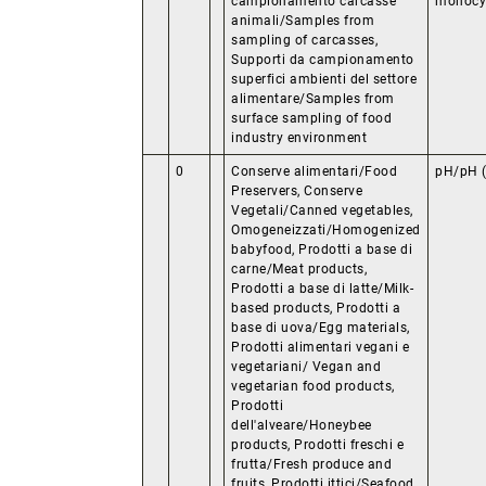
campionamento carcasse
monocy
animali/Samples from
sampling of carcasses,
Supporti da campionamento
superfici ambienti del settore
alimentare/Samples from
surface sampling of food
industry environment
0
Conserve alimentari/Food
pH/pH (3
Preservers, Conserve
Vegetali/Canned vegetables,
Omogeneizzati/Homogenized
babyfood, Prodotti a base di
carne/Meat products,
Prodotti a base di latte/Milk-
based products, Prodotti a
base di uova/Egg materials,
Prodotti alimentari vegani e
vegetariani/ Vegan and
vegetarian food products,
Prodotti
dell'alveare/Honeybee
products, Prodotti freschi e
frutta/Fresh produce and
fruits, Prodotti ittici/Seafood,