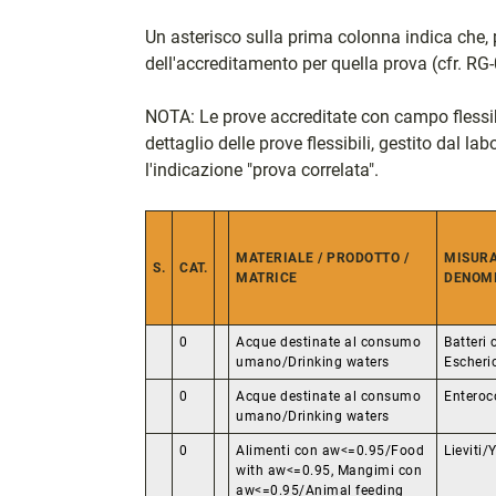
Un asterisco sulla prima colonna indica che, 
dell'accreditamento per quella prova (cfr. RG-
NOTA: Le prove accreditate con campo flessibi
dettaglio delle prove flessibili, gestito dal la
l'indicazione "prova correlata".
MATERIALE / PRODOTTO /
MISURA
S.
CAT.
MATRICE
DENOMI
0
Acque destinate al consumo
Batteri 
umano/Drinking waters
Escheric
0
Acque destinate al consumo
Enteroc
umano/Drinking waters
0
Alimenti con aw<=0.95/Food
Lieviti
with aw<=0.95, Mangimi con
aw<=0.95/Animal feeding