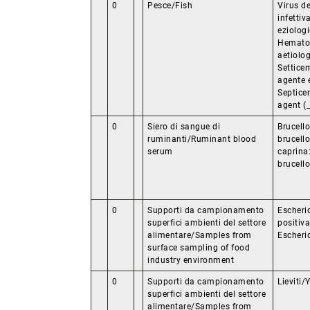
0
Pesce/Fish
Virus d
infettiv
eziologi
Hematop
aetiolog
Settice
agente 
Septice
agent (_
0
Siero di sangue di
Brucello
ruminanti/Ruminant blood
brucello
serum
caprina:
brucello
0
Supporti da campionamento
Escheric
superfici ambienti del settore
positiv
alimentare/Samples from
Escheric
surface sampling of food
industry environment
0
Supporti da campionamento
Lieviti
superfici ambienti del settore
alimentare/Samples from