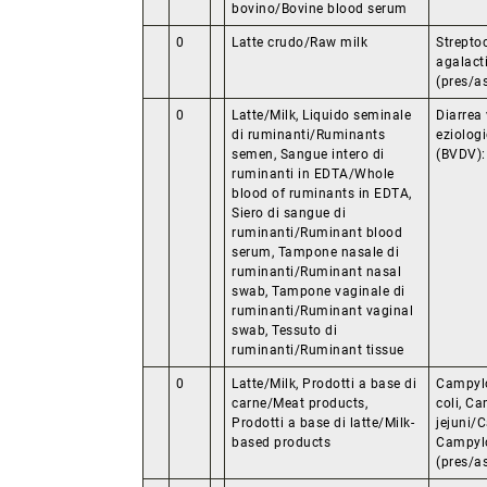
bovino/Bovine blood serum
0
Latte crudo/Raw milk
Strepto
agalact
(pres/a
0
Latte/Milk, Liquido seminale
Diarrea
di ruminanti/Ruminants
eziologi
semen, Sangue intero di
(BVDV):
ruminanti in EDTA/Whole
blood of ruminants in EDTA,
Siero di sangue di
ruminanti/Ruminant blood
serum, Tampone nasale di
ruminanti/Ruminant nasal
swab, Tampone vaginale di
ruminanti/Ruminant vaginal
swab, Tessuto di
ruminanti/Ruminant tissue
0
Latte/Milk, Prodotti a base di
Campylo
carne/Meat products,
coli, C
Prodotti a base di latte/Milk-
jejuni/
based products
Campylo
(pres/a