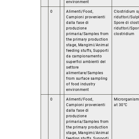
environment
0
Alimenti/Food,
Clostridium s
Campioni provenienti
riduttori/Sulp
dalla fase di
Spore di clost
produzione
riduttori/Spor
primaria/Samples from
clostridium
the primary production
stage, Mangimi/Animal
feeding stuffs, Supporti
da campionamento
superfici ambienti del
settore
alimentare/Samples
from surface sampling
of food industry
environment
0
Alimenti/Food,
Microrganism
Campioni provenienti
at 30°C
dalla fase di
produzione
primaria/Samples from
the primary production
stage, Mangimi/Animal
feeding stuffs, Supporti