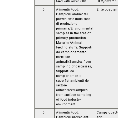
feed with aw<0.600
UFC/cm2 ? 1
0
Alimenti/Food,
Enterobacter
Campioni ambientali
proveniente dalla fase
di produzione
primaria/Environmental
samples in the area of
primary production,
Mangimi/Animal
feeding stuffs, Supporti
da campionamento
carcasse
animali/Samples from
sampling of carcasses,
Supporti da
campionamento
superfici ambienti del
settore
alimentare/Samples
from surface sampling
of food industry
environment
0
Alimenti/Food,
Campylobact
Campioni provenienti
spp