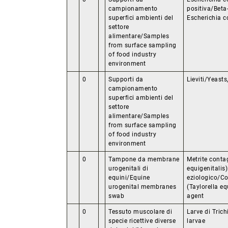
campionamento
positiva/Beta
superfici ambienti del
Escherichia co
settore
alimentare/Samples
from surface sampling
of food industry
environment
0
Supporti da
Lieviti/Yeast
campionamento
superfici ambienti del
settore
alimentare/Samples
from surface sampling
of food industry
environment
0
Tampone da membrane
Metrite conta
urogenitali di
equigenitalis)
equini/Equine
eziologico/Co
urogenital membranes
(Taylorella eq
swab
agent
0
Tessuto muscolare di
Larve di Trich
specie ricettive diverse
larvae