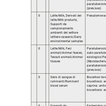
paratubercolo
(pres/ass)
0
Latte/Milk, Derivati del
Pseudomonas
latte/Milk products,
Supporti da
campionamento
ambienti del settore
lattiero-caseario/Dairy
environmental samples
0
Latte/Milk, Feci
Paratubercol
animali/Animal faeces,
subs paratube
Tessuti animali/Animal
eziologico/Pa
tissues
(Mycobacteri
paratubercolo
(pres/ass)
0
Siero di sangue di
Brucellosi bo
ruminanti/Ruminant
brucellosis: a
blood serum
caprina: anti
brucellosis: a
0
Supporti da
Escherichia c