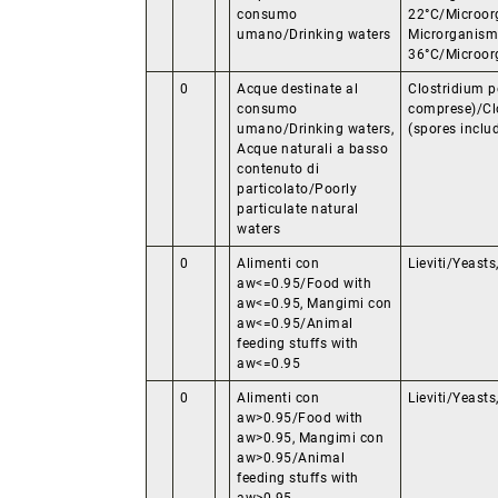
consumo
22°C/Microor
umano/Drinking waters
Microrganismi
36°C/Microor
0
Acque destinate al
Clostridium p
consumo
comprese)/Clo
umano/Drinking waters,
(spores inclu
Acque naturali a basso
contenuto di
particolato/Poorly
particulate natural
waters
0
Alimenti con
Lieviti/Yeast
aw<=0.95/Food with
aw<=0.95, Mangimi con
aw<=0.95/Animal
feeding stuffs with
aw<=0.95
0
Alimenti con
Lieviti/Yeast
aw>0.95/Food with
aw>0.95, Mangimi con
aw>0.95/Animal
feeding stuffs with