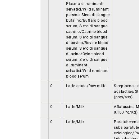
Plasma di ruminanti
selvatici/Wild ruminant
plasma, Siero di sangue
bufalino/Buffalo blood
serum, Siero di sangue
caprino/Caprine blood
serum, Siero di sangue
di bovino/Bovine blood
serum, Siero di sangue
di ovino/Ovine blood
serum, Siero di sangue
di ruminanti
selvatici/Wild ruminant
blood serum
0
Latte crudo/Raw milk
Streptococcu
agalactiae/St
(pres/ass)
0
Latte/Milk
Aflatossina M
0,100 ?g/Kg)
0
Latte/Milk
Paratubercol
subs paratube
eziologico/Pa
(Mycobacteri