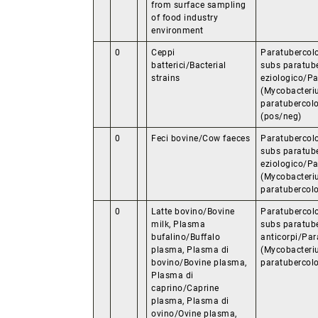
from surface sampling
of food industry
environment
0
Ceppi
Paratubercol
batterici/Bacterial
subs paratube
strains
eziologico/Pa
(Mycobacteri
paratubercolo
(pos/neg)
0
Feci bovine/Cow faeces
Paratubercol
subs paratube
eziologico/Pa
(Mycobacteri
paratubercolo
0
Latte bovino/Bovine
Paratubercol
milk, Plasma
subs paratube
bufalino/Buffalo
anticorpi/Par
plasma, Plasma di
(Mycobacteri
bovino/Bovine plasma,
paratubercolos
Plasma di
caprino/Caprine
plasma, Plasma di
ovino/Ovine plasma,