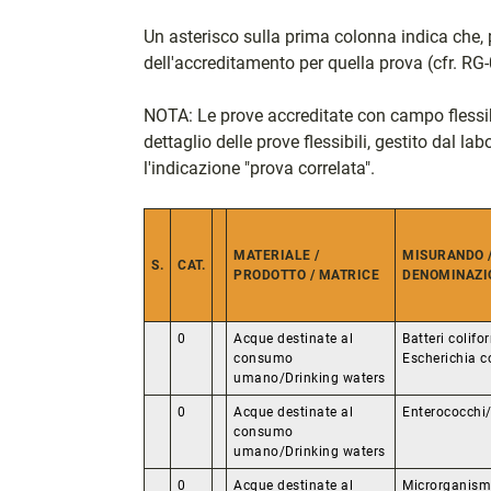
Un asterisco sulla prima colonna indica che, 
dell'accreditamento per quella prova (cfr. RG-
NOTA: Le prove accreditate con campo flessibi
dettaglio delle prove flessibili, gestito dal la
l'indicazione "prova correlata".
MATERIALE /
MISURANDO /
S.
CAT.
PRODOTTO / MATRICE
DENOMINAZI
0
Acque destinate al
Batteri colifo
consumo
Escherichia co
umano/Drinking waters
0
Acque destinate al
Enterococchi
consumo
umano/Drinking waters
0
Acque destinate al
Microrganismi