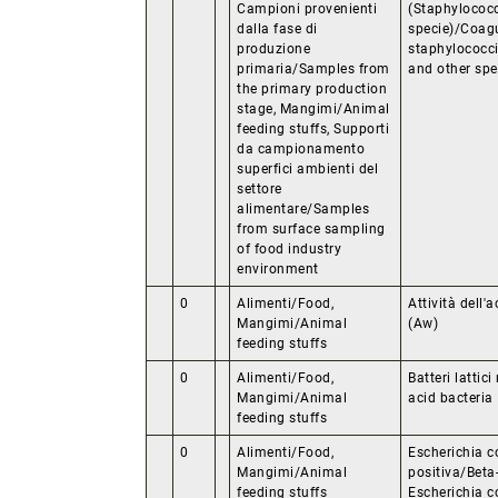
Campioni provenienti
(Staphylococc
dalla fase di
specie)/Coagu
produzione
staphylococc
primaria/Samples from
and other spe
the primary production
stage, Mangimi/Animal
feeding stuffs, Supporti
da campionamento
superfici ambienti del
settore
alimentare/Samples
from surface sampling
of food industry
environment
0
Alimenti/Food,
Attività dell'
Mangimi/Animal
(Aw)
feeding stuffs
0
Alimenti/Food,
Batteri lattic
Mangimi/Animal
acid bacteria
feeding stuffs
0
Alimenti/Food,
Escherichia c
Mangimi/Animal
positiva/Beta
feeding stuffs
Escherichia co