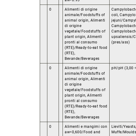
aw>0.95
0
Alimenti di origine
Campylobacte
animale/Foodstuffs of
coli, Campylo
animal origin, Alimenti
jejuni/Campyl
di origine
Campylobacter
vegetale/Foodstuffs of
Campylobact
plant origin, Alimenti
upsaliensis/
pronti al consumo
(pres/ass)
(RTE)/Ready-to-eat food
(RTE),
Bevande/Beverages
0
Alimenti di origine
pH/pH (3,00 ÷ 
animale/Foodstuffs of
animal origin, Alimenti
di origine
vegetale/Foodstuffs of
plant origin, Alimenti
pronti al consumo
(RTE)/Ready-to-eat food
(RTE),
Bevande/Beverages
0
Alimenti e mangimi con
Lieviti/Yeasts
aw<0,600/Food and
Muffe/Moulds