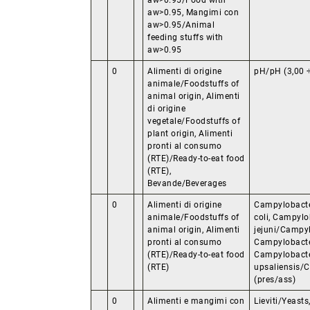
aw>0.95/Food with
aw>0.95, Mangimi con
aw>0.95/Animal
feeding stuffs with
aw>0.95
0
Alimenti di origine
pH/pH (3,00 ÷ 
animale/Foodstuffs of
animal origin, Alimenti
di origine
vegetale/Foodstuffs of
plant origin, Alimenti
pronti al consumo
(RTE)/Ready-to-eat food
(RTE),
Bevande/Beverages
0
Alimenti di origine
Campylobacte
animale/Foodstuffs of
coli, Campylo
animal origin, Alimenti
jejuni/Campyl
pronti al consumo
Campylobacter
(RTE)/Ready-to-eat food
Campylobact
(RTE)
upsaliensis/
(pres/ass)
0
Alimenti e mangimi con
Lieviti/Yeasts