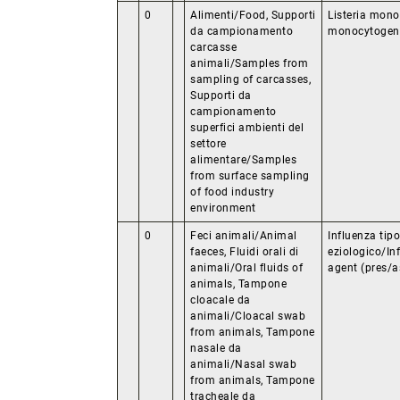
0
Alimenti/Food, Supporti
Listeria mono
da campionamento
monocytogen
carcasse
animali/Samples from
sampling of carcasses,
Supporti da
campionamento
superfici ambienti del
settore
alimentare/Samples
from surface sampling
of food industry
environment
0
Feci animali/Animal
Influenza tip
faeces, Fluidi orali di
eziologico/Inf
animali/Oral fluids of
agent (pres/a
animals, Tampone
cloacale da
animali/Cloacal swab
from animals, Tampone
nasale da
animali/Nasal swab
from animals, Tampone
tracheale da