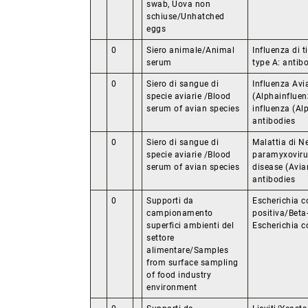
swab, Uova non
schiuse/Unhatched
eggs
0
Siero animale/Animal
Influenza di t
serum
type A: antib
0
Siero di sangue di
Influenza Avi
specie aviarie /Blood
(Alphainfluen
serum of avian species
influenza (Al
antibodies
0
Siero di sangue di
Malattia di N
specie aviarie /Blood
paramyxovirus
serum of avian species
disease (Avia
antibodies
0
Supporti da
Escherichia c
campionamento
positiva/Beta
superfici ambienti del
Escherichia co
settore
alimentare/Samples
from surface sampling
of food industry
environment