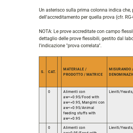
Un asterisco sulla prima colonna indica che, 
dell'accreditamento per quella prova (cfr. RG-
NOTA: Le prove accreditate con campo flessibi
dettaglio delle prove flessibili, gestito dal la
l'indicazione "prova correlata".
MATERIALE /
MISURANDO /
S.
CAT.
PRODOTTO / MATRICE
DENOMINAZI
0
Alimenti con
Lieviti/Yeast
aw<=0.95/Food with
aw<=0.95, Mangimi con
aw<=0.95/Animal
feeding stuffs with
aw<=0.95
0
Alimenti con
Lieviti/Yeast