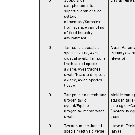
0
Supporti da
Lieviti/Yeast
campionamento
superfici ambienti del
settore
alimentare/Samples
from surface sampling
of food industry
environment
0
Tampone cloacale di
Avian Paramy
specie aviarie/Aves
Paramyxovirus
cloacal swab, Tampone
rilevato)
tracheale di specie
aviarie/Aves tracheal
swab, Tessuto di specie
aviarie/Avian species
tissue
0
Tampone da membrane
Metrite conta
urogenitali di
equigenitalis)
equini/Equine
eziologico/Co
urogenital membranes
(Taylorella eq
swab
agent
0
Tessuto muscolare di
Larve di Trich
specie ricettive diverse
larvae