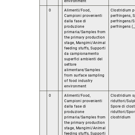
environment
0
Alimenti/Food,
Clostridium p
Campioni provenienti
perfringens, 
dalla fase di
perfringens/S
produzione
perfringens (_
primaria/Samples from
the primary production
stage, Mangimi/Animal
feeding stuffs, Supporti
da campionamento
superfici ambienti del
settore
alimentare/Samples
from surface sampling
of food industry
environment
0
Alimenti/Food,
Clostridium s
Campioni provenienti
riduttori/Sulp
dalla fase di
Spore di clost
produzione
riduttori/Spor
primaria/Samples from
clostridium
the primary production
stage, Mangimi/Animal
feeding stuffs, Supporti