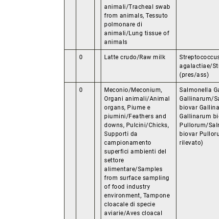
animali/Tracheal swab
from animals, Tessuto
polmonare di
animali/Lung tissue of
animals
0
Latte crudo/Raw milk
Streptococcu
agalactiae/St
(pres/ass)
0
Meconio/Meconium,
Salmonella Ga
Organi animali/Animal
Gallinarum/S
organs, Piume e
biovar Gallin
piumini/Feathers and
Gallinarum bi
downs, Pulcini/Chicks,
Pullorum/Sal
Supporti da
biovar Pullor
campionamento
rilevato)
superfici ambienti del
settore
alimentare/Samples
from surface sampling
of food industry
environment, Tampone
cloacale di specie
aviarie/Aves cloacal