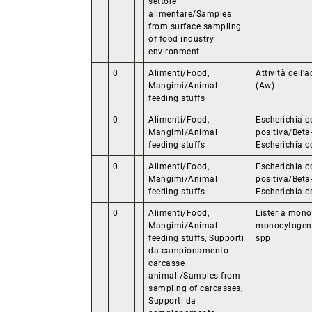
settore
alimentare/Samples
from surface sampling
of food industry
environment
0
Alimenti/Food,
Attività dell'
Mangimi/Animal
(Aw)
feeding stuffs
0
Alimenti/Food,
Escherichia c
Mangimi/Animal
positiva/Beta
feeding stuffs
Escherichia co
0
Alimenti/Food,
Escherichia c
Mangimi/Animal
positiva/Beta
feeding stuffs
Escherichia co
0
Alimenti/Food,
Listeria mono
Mangimi/Animal
monocytogenes
feeding stuffs, Supporti
spp
da campionamento
carcasse
animali/Samples from
sampling of carcasses,
Supporti da