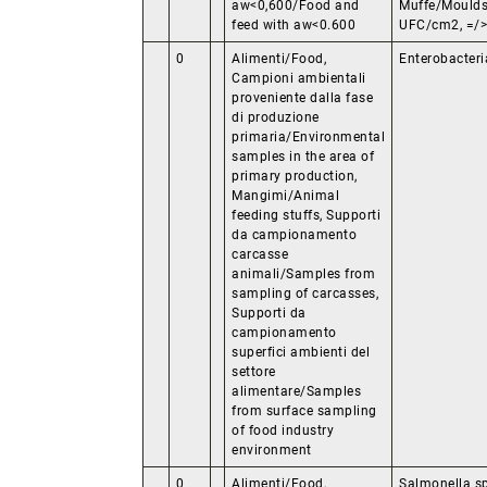
aw<0,600/Food and
Muffe/Moulds
feed with aw<0.600
UFC/cm2, =/>
0
Alimenti/Food,
Enterobacter
Campioni ambientali
proveniente dalla fase
di produzione
primaria/Environmental
samples in the area of
primary production,
Mangimi/Animal
feeding stuffs, Supporti
da campionamento
carcasse
animali/Samples from
sampling of carcasses,
Supporti da
campionamento
superfici ambienti del
settore
alimentare/Samples
from surface sampling
of food industry
environment
0
Alimenti/Food,
Salmonella s