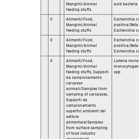
Mangimi/Animal
acid bacteria
feeding stuffs
0
Alimenti/Food,
Escherichia c
Mangimi/Animal
positiva/Beta
feeding stuffs
Escherichia co
0
Alimenti/Food,
Escherichia c
Mangimi/Animal
positiva/Beta
feeding stuffs
Escherichia co
0
Alimenti/Food,
Listeria mono
Mangimi/Animal
monocytogenes
feeding stuffs, Supporti
spp
da campionamento
carcasse
animali/Samples from
sampling of carcasses,
Supporti da
campionamento
superfici ambienti del
settore
alimentare/Samples
from surface sampling
of food industry