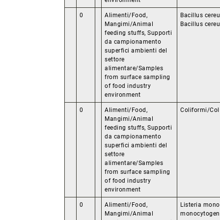
environment
0
Alimenti/Food,
Bacillus cere
Mangimi/Animal
Bacillus cere
feeding stuffs, Supporti
da campionamento
superfici ambienti del
settore
alimentare/Samples
from surface sampling
of food industry
environment
0
Alimenti/Food,
Coliformi/Col
Mangimi/Animal
feeding stuffs, Supporti
da campionamento
superfici ambienti del
settore
alimentare/Samples
from surface sampling
of food industry
environment
0
Alimenti/Food,
Listeria mono
Mangimi/Animal
monocytogenes