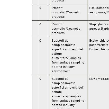
products
0
Prodotti
Pseudomona
cosmetici/Cosmetic
aeruginosa/
products
0
Prodotti
Staphylococc
cosmetici/Cosmetic
aureus/Staph
products
0
Supporti da
Escherichia c
campionamento
positiva/Beta
superfici ambienti del
Escherichia co
settore
alimentare/Samples
from surface sampling
of food industry
environment
0
Supporti da
Lieviti/Yeast
campionamento
superfici ambienti del
settore
alimentare/Samples
from surface sampling
of food industry