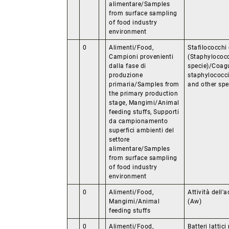
alimentare/Samples
from surface sampling
of food industry
environment
0
Alimenti/Food,
Stafilococchi 
Campioni provenienti
(Staphylococc
dalla fase di
specie)/Coagu
produzione
staphylococc
primaria/Samples from
and other spe
the primary production
stage, Mangimi/Animal
feeding stuffs, Supporti
da campionamento
superfici ambienti del
settore
alimentare/Samples
from surface sampling
of food industry
environment
0
Alimenti/Food,
Attività dell'
Mangimi/Animal
(Aw)
feeding stuffs
0
Alimenti/Food,
Batteri lattic