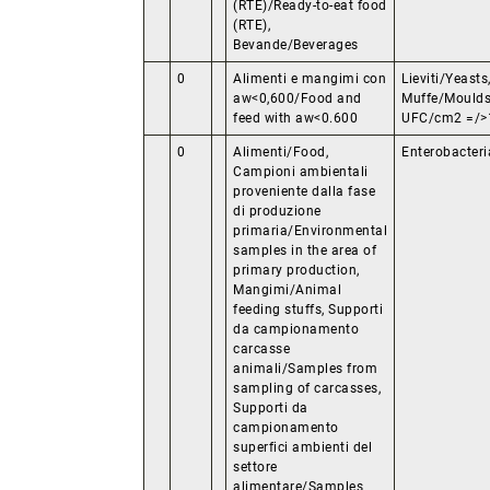
(RTE)/Ready-to-eat food
(RTE),
Bevande/Beverages
0
Alimenti e mangimi con
Lieviti/Yeasts
aw<0,600/Food and
Muffe/Moulds
feed with aw<0.600
UFC/cm2 =/>
0
Alimenti/Food,
Enterobacter
Campioni ambientali
proveniente dalla fase
di produzione
primaria/Environmental
samples in the area of
primary production,
Mangimi/Animal
feeding stuffs, Supporti
da campionamento
carcasse
animali/Samples from
sampling of carcasses,
Supporti da
campionamento
superfici ambienti del
settore
alimentare/Samples