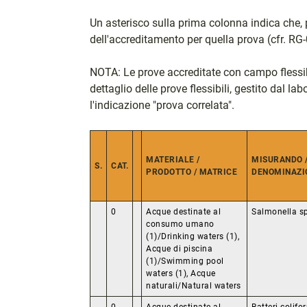
Un asterisco sulla prima colonna indica che, 
dell'accreditamento per quella prova (cfr. RG-
NOTA: Le prove accreditate con campo flessibi
dettaglio delle prove flessibili, gestito dal la
l'indicazione "prova correlata".
MATERIALE /
MISURANDO /
S.
CAT.
PRODOTTO / MATRICE
DENOMINAZI
0
Acque destinate al
Salmonella s
consumo umano
(1)/Drinking waters (1),
Acque di piscina
(1)/Swimming pool
waters (1), Acque
naturali/Natural waters