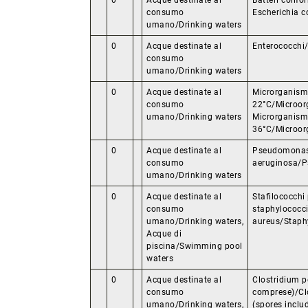
0
Acque destinate al
Batteri colifo
consumo
Escherichia co
umano/Drinking waters
0
Acque destinate al
Enterococchi
consumo
umano/Drinking waters
0
Acque destinate al
Microrganismi
consumo
22°C/Microor
umano/Drinking waters
Microrganismi
36°C/Microor
0
Acque destinate al
Pseudomona
consumo
aeruginosa/
umano/Drinking waters
0
Acque destinate al
Stafilococchi
consumo
staphylococci
umano/Drinking waters,
aureus/Staph
Acque di
piscina/Swimming pool
waters
0
Acque destinate al
Clostridium p
consumo
comprese)/Clo
umano/Drinking waters,
(spores inclu