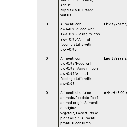
waters also treated,
Acque
superficiali/Surface
waters
0
Alimenti con
Lieviti/Yeast
aw<=0.95/Food with
aw<=0.95, Mangimi con
aw<=0.95/Animal
feeding stuffs with
aw<=0.95
0
Alimenti con
Lieviti/Yeast
aw>0.95/Food with
aw>0.95, Mangimi con
aw>0.95/Animal
feeding stuffs with
aw>0.95
0
Alimenti di origine
pH/pH (3,00 ÷ 
animale/Foodstuffs of
animal origin, Alimenti
di origine
vegetale/Foodstuffs of
plant origin, Alimenti
pronti al consumo