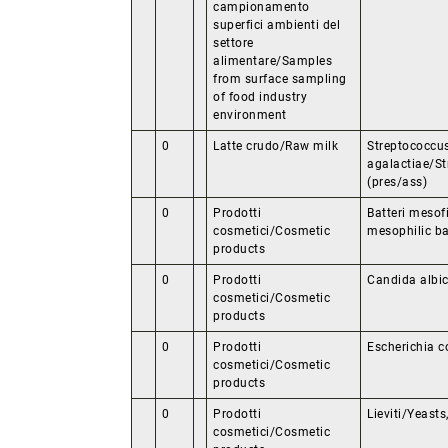
campionamento
superfici ambienti del
settore
alimentare/Samples
from surface sampling
of food industry
environment
0
Latte crudo/Raw milk
Streptococcu
agalactiae/St
(pres/ass)
0
Prodotti
Batteri mesof
cosmetici/Cosmetic
mesophilic ba
products
0
Prodotti
Candida albi
cosmetici/Cosmetic
products
0
Prodotti
Escherichia co
cosmetici/Cosmetic
products
0
Prodotti
Lieviti/Yeast
cosmetici/Cosmetic