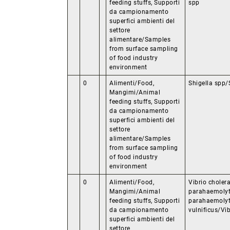
feeding stuffs, Supporti
spp
da campionamento
superfici ambienti del
settore
alimentare/Samples
from surface sampling
of food industry
environment
0
Alimenti/Food,
Shigella spp/
Mangimi/Animal
feeding stuffs, Supporti
da campionamento
superfici ambienti del
settore
alimentare/Samples
from surface sampling
of food industry
environment
0
Alimenti/Food,
Vibrio cholera
Mangimi/Animal
parahaemolyt
feeding stuffs, Supporti
parahaemolyti
da campionamento
vulnificus/Vib
superfici ambienti del
settore