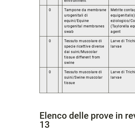
environment
0
Tampone da membrane
Metrite conta
urogenitali di
equigenitalis)
equini/Equine
eziologico/Co
urogenital membranes
(Taylorella eq
swab
agent
0
Tessuto muscolare di
Larve di Trich
specie ricettive diverse
larvae
dai suini/Muscolar
tissue different from
swine
0
Tessuto muscolare di
Larve di Trich
suini/Swine muscolar
larvae
tissue
Elenco delle prove in r
13