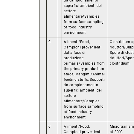
da campionamento
superfici ambienti del
settore
alimentare/Samples
from surface sampling
of food industry
environment
0
Alimenti/Food,
Clostridium s
Campioni provenienti
riduttori/Sulp
dalla fase di
Spore di clost
produzione
riduttori/Spor
primaria/Samples from
clostridium
the primary production
stage, Mangimi/Animal
feeding stuffs, Supporti
da campionamento
superfici ambienti del
settore
alimentare/Samples
from surface sampling
of food industry
environment
0
Alimenti/Food,
Microrganism
Campioni provenienti
at 30°C