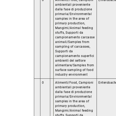
0
Alimenti/Food, Campioni
Enterobact
ambientali proveniente
dalla fase di produzione
primaria/Environmental
samples in the area of
primary production,
Mangimi/Animal feeding
stuffs, Supporti da
campionamento carcasse
animali/Samples from
sampling of carcasses,
Supporti da
campionamento superfici
ambienti del settore
alimentare/Samples from
surface sampling of food
industry environment
0
Alimenti/Food, Campioni
Enterobact
ambientali proveniente
dalla fase di produzione
primaria/Environmental
samples in the area of
primary production,
Mangimi/Animal feeding
stuffs, Supporti da