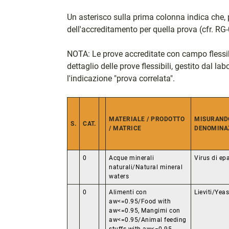
Un asterisco sulla prima colonna indica che, 
dell'accreditamento per quella prova (cfr. RG-
NOTA: Le prove accreditate con campo flessibi
dettaglio delle prove flessibili, gestito dal la
l'indicazione "prova correlata".
MATERIALE / PRODOTTO
MISURANDO
S.
CAT.
/ MATRICE
DENOMINA
0
Acque minerali
Virus di epa
naturali/Natural mineral
waters
0
Alimenti con
Lieviti/Yea
aw<=0.95/Food with
aw<=0.95, Mangimi con
aw<=0.95/Animal feeding