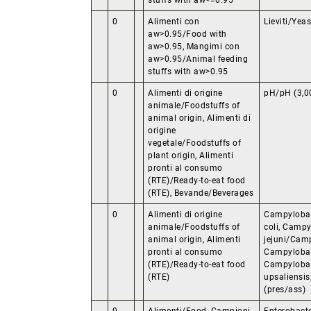
stuffs with aw<=0.95
0
Alimenti con
Lieviti/Yea
aw>0.95/Food with
aw>0.95, Mangimi con
aw>0.95/Animal feeding
stuffs with aw>0.95
0
Alimenti di origine
pH/pH (3,00
animale/Foodstuffs of
animal origin, Alimenti di
origine
vegetale/Foodstuffs of
plant origin, Alimenti
pronti al consumo
(RTE)/Ready-to-eat food
(RTE), Bevande/Beverages
0
Alimenti di origine
Campylobac
animale/Foodstuffs of
coli, Campy
animal origin, Alimenti
jejuni/Camp
pronti al consumo
Campylobact
(RTE)/Ready-to-eat food
Campyloba
(RTE)
upsaliensi
(pres/ass)