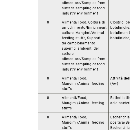
alimentare/Samples from
surface sampling of food
industry environment
0
Alimenti/Food, Coltura di
Clostridi pr
arricchimento/Enrichment
botuliniche
culture, Mangimi/Animal
botulinum t
feeding stuffs, Supporti
botuliniche
da campionamento
superfici ambienti del
settore
alimentare/Samples from
surface sampling of food
industry environment
0
Alimenti/Food,
Attività de
Mangimi/Animal feeding
(Aw)
stuffs
0
Alimenti/Food,
Batteri latt
Mangimi/Animal feeding
acid bacter
stuffs
0
Alimenti/Food,
Escherichia
Mangimi/Animal feeding
positiva/Be
stuffs
Escherichia