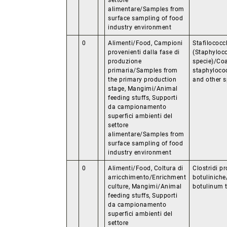
settore
alimentare/Samples from
surface sampling of food
industry environment
0
Alimenti/Food, Campioni
Stafilococc
provenienti dalla fase di
(Staphyloco
produzione
specie)/Coa
primaria/Samples from
staphyloco
the primary production
and other s
stage, Mangimi/Animal
feeding stuffs, Supporti
da campionamento
superfici ambienti del
settore
alimentare/Samples from
surface sampling of food
industry environment
0
Alimenti/Food, Coltura di
Clostridi pr
arricchimento/Enrichment
botuliniche
culture, Mangimi/Animal
botulinum 
feeding stuffs, Supporti
da campionamento
superfici ambienti del
settore