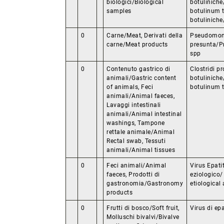
biologici/Biological
botuliniche
samples
botulinum t
botuliniche
0
Carne/Meat, Derivati della
Pseudomon
carne/Meat products
presunta/
spp
0
Contenuto gastrico di
Clostridi pr
animali/Gastric content
botuliniche
of animals, Feci
botulinum 
animali/Animal faeces,
Lavaggi intestinali
animali/Animal intestinal
washings, Tampone
rettale animale/Animal
Rectal swab, Tessuti
animali/Animal tissues
0
Feci animali/Animal
Virus Epati
faeces, Prodotti di
eziologico/
gastronomia/Gastronomy
etiological 
products
0
Frutti di bosco/Soft fruit,
Virus di epa
Molluschi bivalvi/Bivalve