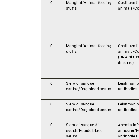
0
Mangimi/Animal feeding
Costituenti 
stuffs
animale/Con
0
Mangimi/Animal feeding
Costituenti 
stuffs
animale/Con
(DNA di rum
di suino)
0
Siero di sangue
Leishmanios
canino/Dog blood serum
antibodies
0
Siero di sangue
Leishmanios
canino/Dog blood serum
antibodies
0
Siero di sangue di
Anemia Infe
equidi/Equide blood
anticorpi/E
serum
antibodies