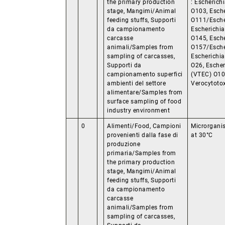
the primary production
: Escherich
stage, Mangimi/Animal
O103, Esche
feeding stuffs, Supporti
O111/Escher
da campionamento
Escherichia
carcasse
O145, Esche
animali/Samples from
O157/Escher
sampling of carcasses,
Escherichia
Supporti da
O26, Escher
campionamento superfici
(VTEC) O10
ambienti del settore
Verocytoto
alimentare/Samples from
surface sampling of food
industry environment
0
Alimenti/Food, Campioni
Microrgani
provenienti dalla fase di
at 30°C
produzione
primaria/Samples from
the primary production
stage, Mangimi/Animal
feeding stuffs, Supporti
da campionamento
carcasse
animali/Samples from
sampling of carcasses,