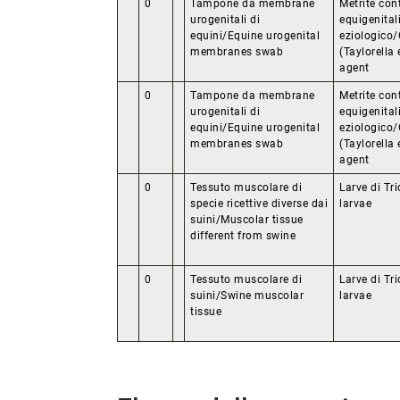
0
Tampone da membrane
Metrite con
urogenitali di
equigenital
equini/Equine urogenital
eziologico/
membranes swab
(Taylorella 
agent
0
Tampone da membrane
Metrite con
urogenitali di
equigenital
equini/Equine urogenital
eziologico/
membranes swab
(Taylorella 
agent
0
Tessuto muscolare di
Larve di Tri
specie ricettive diverse dai
larvae
suini/Muscolar tissue
different from swine
0
Tessuto muscolare di
Larve di Tri
suini/Swine muscolar
larvae
tissue