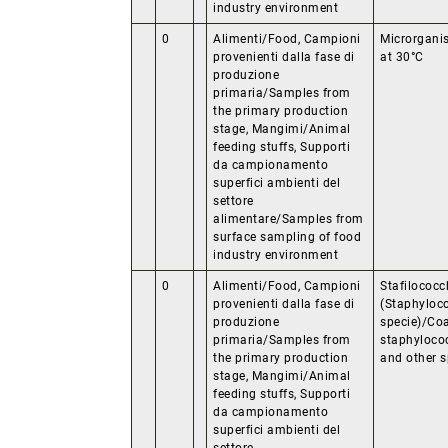
industry environment
0
Alimenti/Food, Campioni
Microrgani
provenienti dalla fase di
at 30°C
produzione
primaria/Samples from
the primary production
stage, Mangimi/Animal
feeding stuffs, Supporti
da campionamento
superfici ambienti del
settore
alimentare/Samples from
surface sampling of food
industry environment
0
Alimenti/Food, Campioni
Stafilococc
provenienti dalla fase di
(Staphyloco
produzione
specie)/Coa
primaria/Samples from
staphyloco
the primary production
and other s
stage, Mangimi/Animal
feeding stuffs, Supporti
da campionamento
superfici ambienti del