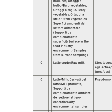
molluscs, Ortaggi a
bulbo/Bulb vegetables,
Ortaggi a foglia/Leafy
vegetables, Ortaggi a
stelo/ Stem vegetables,
Superfici ambienti del
settore alimentare
(Supporti da
campionamento
superfici)/Surface in the
food industry
environment (Samples
from surface sampling)
0
Latte crudo/Raw milk
Streptococ
agalactiae
(pres/ass)
0
Latte/Milk, Derivati del
Pseudomon
latte/Milk products,
Supporti da
campionamento ambienti
del settore lattiero-
caseario/Dairy
environmental samples