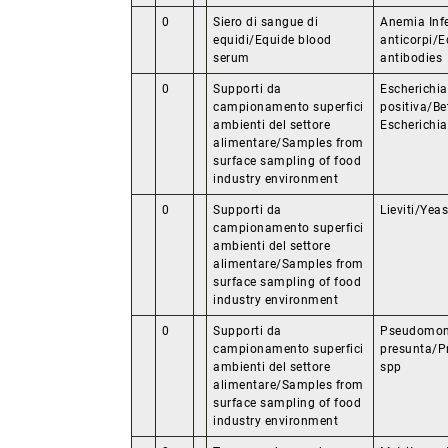
0
Siero di sangue di
Anemia Infe
equidi/Equide blood
anticorpi/E
serum
antibodies
0
Supporti da
Escherichia
campionamento superfici
positiva/Be
ambienti del settore
Escherichia
alimentare/Samples from
surface sampling of food
industry environment
0
Supporti da
Lieviti/Yea
campionamento superfici
ambienti del settore
alimentare/Samples from
surface sampling of food
industry environment
0
Supporti da
Pseudomon
campionamento superfici
presunta/
ambienti del settore
spp
alimentare/Samples from
surface sampling of food
industry environment